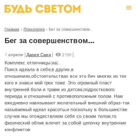
Главная
»
Психология
»
Бег за совершенством...
Бег за совершенством...
7 апреля
Дария Саед
2791
Комплекс отличницы(ка)...
Поиск идеала в себе,в других,в
отношениях,обстоятельствах все это бич многих из тех
кого я знаю,и мой грех тоже. Это огромный пласт
внутренней боли и травм из детсва,подросткового
периода и отношений с противоположным полом. Нам
ежедневно навязывают желательный внешний образ-так
называемый идеал красоты,и поскольку в большинстве
случев мы отождествляем себя со своим телом,то
физический облик влечет за собой цепочку внутренних
конфликтов.