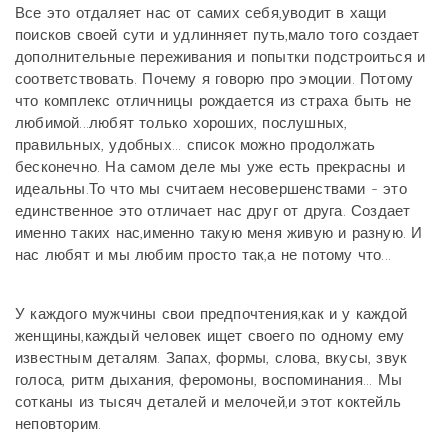
Все это отдаляет нас от самих себя,уводит в хащи
поисков своей сути и удлинняет путь,мало того создает
дополнительные переживания и попытки подстроиться и
соответствовать. Почему я говорю про эмоции. Потому
что комплекс отличницы рождается из страха быть не
любимой...любят только хороших, послушных,
правильных, удобных... список можно продолжать
бесконечно. На самом деле мы уже есть прекрасны и
идеальны.То что мы считаем несовершенствами - это
единственное это отличает нас друг от друга. Создает
именно таких нас,именно такую меня живую и разную. И
нас любят и мы любим просто так,а не потому что...
У каждого мужчины свои предпочтения,как и у каждой
женщины,каждый человек ищет своего по одному ему
известным деталям. Запах, формы, слова, вкусы, звук
голоса, ритм дыхания, феромоны, воспоминания... Мы
сотканы из тысяч деталей и мелочей,и этот коктейль
неповторим.