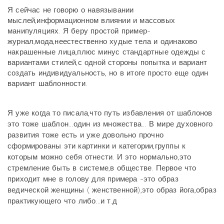
Я сейчас не говорю о навязывании
мыслей,информационном влиянии и массовых
манипуляциях. Я беру простой пример-
журнал,мода,неестественно худые тела и одинаково
накрашенные лица,плюс минус стандартные одежды с
вариантами стилей,с одной стороны попытка и вариант
создать индивидуальность, но в итоге просто еще один
вариант шаблонности.
Я уже когда то писала,что путь избавления от шаблонов
это тоже шаблон...один из множества... В мире духовного
развития тоже есть и уже довольно прочно
сформированы эти картинки и категории,группы к
которым можно себя отнести. И это нормально,это
стремление быть в системе,в обществе. Первое что
приходит мне в голову для примера -это образ
ведической женщины ( женственной),это образ йога,образ
практикующего что либо...и т.д