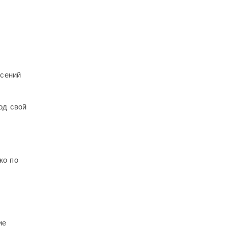
ясений
од свой
ко по
ие