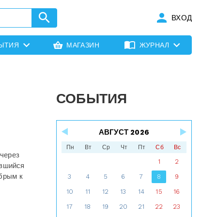
ВХОД
ЫТИЯ
МАГАЗИН
ЖУРНАЛ
СОБЫТИЯ
АВГУСТ 2026
Пн
Вт
Ср
Чт
Пт
Сб
Вс
 через
1
2
ившийся
обрым к
3
4
5
6
7
8
9
10
11
12
13
14
15
16
17
18
19
20
21
22
23