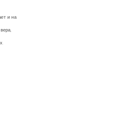
ает и на
вера,
х.