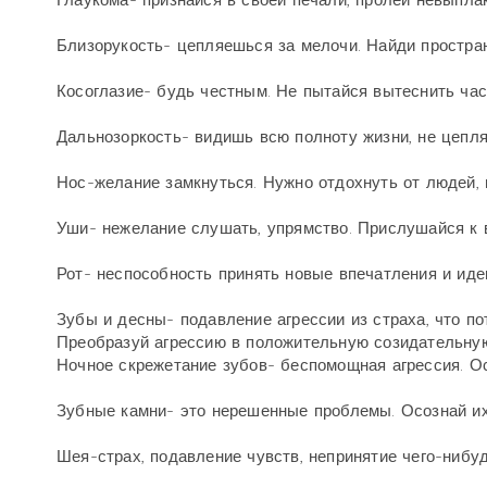
Глаукома- признайся в своей печали, пролей невыпла
Близорукость- цепляешься за мелочи. Найди простра
Косоглазие- будь честным. Не пытайся вытеснить час
Дальнозоркость- видишь всю полноту жизни, не цепл
Нос-желание замкнуться. Нужно отдохнуть от людей, 
Уши- нежелание слушать, упрямство. Прислушайся к в
Рот- неспособность принять новые впечатления и иде
Зубы и десны- подавление агрессии из страха, что п
Преобразуй агрессию в положительную созидательную
Ночное скрежетание зубов- беспомощная агрессия. О
Зубные камни- это нерешенные проблемы. Осознай их
Шея-страх, подавление чувств, непринятие чего-нибу