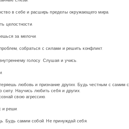
канные слезы.
нство в себе и расширь пределы окружающего мира.
ть целостности.
яешься за мелочи.
проблем, собраться с силами и решить конфликт.
нутреннему голосу. Слушая и учись.
и.
отеряешь любовь и признание других. Будь честным с самим с
 силу. Научись любить себя и других.
сознай свою агрессию.
 и реши.
дь. Будь самим собой. Не принуждай себя.