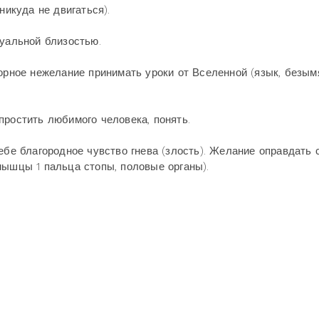
никуда не двигаться).
суальной близостью.
порное нежелание принимать уроки от Вселенной (язык, безы
простить любимого человека, понять.
ебе благородное чувство гнева (злость). Желание оправдать 
мышцы 1 пальца стопы, половые органы).