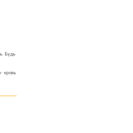
ь. Будь
м- кровь