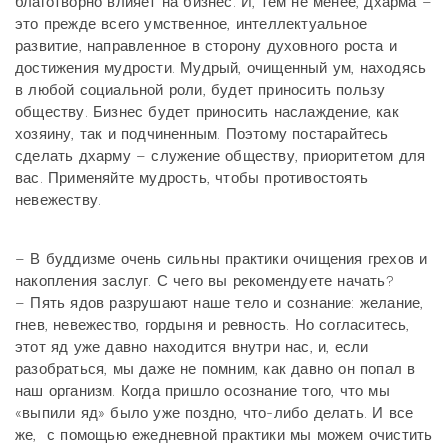
благотворно влияет на бизнес. И, тем не менее, дхарма –
это прежде всего умственное, интеллектуальное
развитие, направленное в сторону духовного роста и
достижения мудрости. Мудрый, очищенный ум, находясь
в любой социальной роли, будет приносить пользу
обществу. Бизнес будет приносить наслаждение, как
хозяину, так и подчиненным. Поэтому постарайтесь
сделать дхарму – служение обществу, приоритетом для
вас. Применяйте мудрость, чтобы противостоять
невежеству.
– В буддизме очень сильны практики очищения грехов и
накопления заслуг. С чего вы рекомендуете начать?
– Пять ядов разрушают наше тело и сознание: желание,
гнев, невежество, гордыня и ревность. Но согласитесь,
этот яд уже давно находится внутри нас, и, если
разобраться, мы даже не помним, как давно он попал в
наш организм. Когда пришло осознание того, что мы
«выпили яд» было уже поздно, что-либо делать. И все
же, с помощью ежедневной практики мы можем очистить