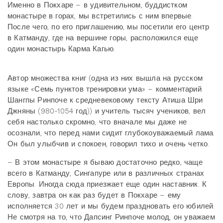
Именно в Покхаре – в удивительном, буддистком
монастыре в горах, мы встретились с ним впервые.
После чего, по его приглашению, мы посетили его центр
в Катманду, где на вершине горы, расположился еще
один монастырь Карма Кагью.
Автор множества книг (одна из них вышла на русском
языке «Семь пунктов тренировки ума» – комментарий
Шангпы Ринпоче к средневековому тексту Атиша Шри
Джняны (980-1054 год)) и учитель тысяч учеников, вел
себя настолько скромно, что вначале мы даже не
осознали, что перед нами сидит глубокоуважаемый лама.
Он был улыбчив и спокоен, говорил тихо и очень четко.
– В этом монастыре я бываю достаточно редко, чаще
всего в Катманду, Сингапуре или в различных странах
Европы. Иногда сюда приезжает еще один наставник. К
слову, завтра он как раз будет в Покхаре – ему
исполняется 30 лет и мы будем праздновать его юбилей.
Не смотря на то, что Дапсинг Ринпоче молод, он уважаем