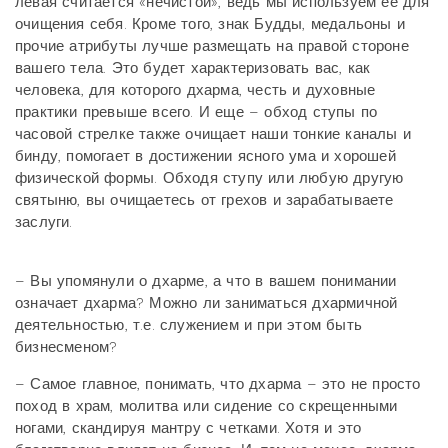
левая считается «нечистой», ведь мы используем ее для
очищения себя. Кроме того, знак Будды, медальоны и
прочие атрибуты лучше размещать на правой стороне
вашего тела. Это будет характеризовать вас, как
человека, для которого дхарма, честь и духовные
практики превыше всего. И еще – обход ступы по
часовой стрелке также очищает наши тонкие каналы и
бинду, помогает в достижении ясного ума и хорошей
физической формы. Обходя ступу или любую другую
святыню, вы очищаетесь от грехов и зарабатываете
заслуги.
– Вы упомянули о дхарме, а что в вашем понимании
означает дхарма? Можно ли заниматься дхармичной
деятельностью, т.е. служением и при этом быть
бизнесменом?
– Самое главное, понимать, что дхарма – это не просто
поход в храм, молитва или сидение со скрещенными
ногами, скандируя мантру с четками. Хотя и это