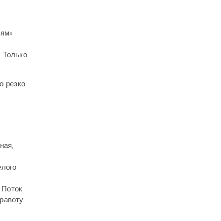
лям»
 Только
о резко
т
ная,
лого.
 Поток.
правоту