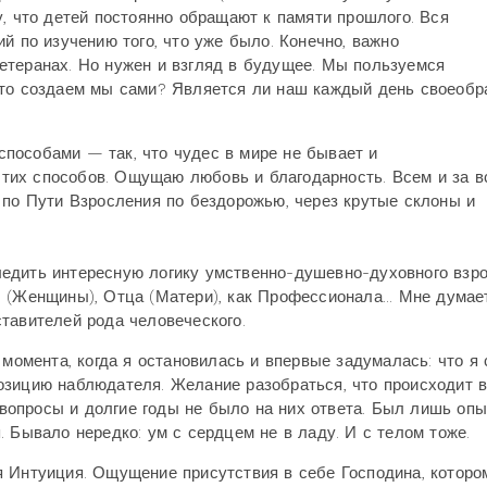
у, что детей постоянно обращают к памяти прошлого. Вся
й по изучению того, что уже было. Конечно, важно
етеранах. Но нужен и взгляд в будущее. Мы пользуемся
что создаем мы сами? Является ли наш каждый день своеоб
пособами — так, что чудес в мире не бывает и
 этих способов. Ощущаю любовь и благодарность. Всем и за вс
 по Пути Взросления по бездорожью, через крутые склоны и
едить интересную логику умственно-душевно-духовного взро
 (Женщины), Отца (Матери), как Профессионала... Мне думает
тавителей рода человеческого.
 момента, когда я остановилась и впервые задумалась: что я
озицию наблюдателя. Желание разобраться, что происходит в
и вопросы и долгие годы не было на них ответа. Был лишь опы
 Бывало нередко: ум с сердцем не в ладу. И с телом тоже.
я Интуиция. Ощущение присутствия в себе Господина, которо