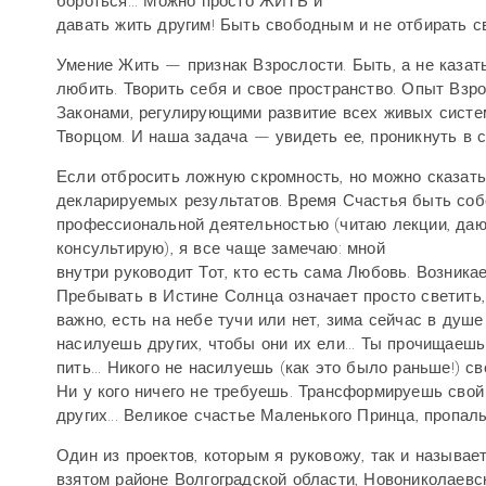
бороться... Можно просто ЖИТЬ и
давать жить другим! Быть свободным и не отбирать св
Умение Жить — признак Взрослости. Быть, а не казатьс
любить. Творить себя и свое пространство. Опыт Взр
Законами, регулирующими развитие всех живых систе
Творцом. И наша задача — увидеть ее, проникнуть в 
Если отбросить ложную скромность, но можно сказать
декларируемых результатов. Время Счастья быть собо
профессиональной деятельностью (читаю лекции, даю 
консультирую), я все чаще замечаю: мной
внутри руководит Тот, кто есть сама Любовь. Возника
Пребывать в Истине Солнца означает просто светить, 
важно, есть на небе тучи или нет, зима сейчас в душе
насилуешь других, чтобы они их ели... Ты прочищаешь
пить... Никого не насилуешь (как это было раньше!) с
Ни у кого ничего не требуешь. Трансформируешь свой
других... Великое счастье Маленького Принца, пропа
Один из проектов, которым я руковожу, так и называ
взятом районе Волгоградской области, Новониколаевс