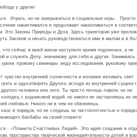
ободу у других!
я... Играть, но не заигрываться в социальные игры.... Просто
осления накапливался и продолжает накапливаться в соответ
м. Это Законы Природы и Духа. Здесь траектория уже пролож
суть Законов и начать руководствоваться ими в малом и в бо
, что сейчас в моей жизни наступило время подлинных, а не
й и служить Делу, значимому для себя и других. Занимаясь
уроки, провожу семинары, веду исследования, руковожу прое
ет чувство внутренней солнечности и желание изливать свет.
греть и одухотворять Другого, исходя из внутренней сущност
 другого человека или лето. Ты просто печешь пироги, но не
 колодец с родниковой водой, но никого не заставляешь из не
воей любовью. Никого ни в чем не обвиняешь.
 хаос в порядок, но не следишь за чистоплотностью и порядк
лывающего баобабы на своей планете!
ется - «Планета Счастливых Людей». Это идея создания в отд
ком, пространства творческой жизнедеятельности детей и взр