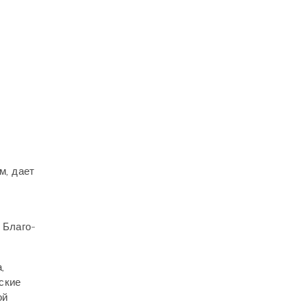
м, дает
 Благо-
,
ские
ой