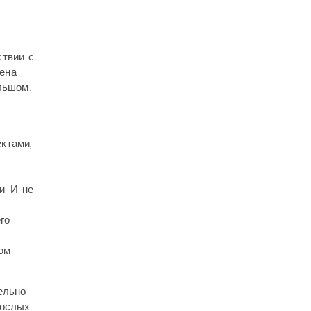
ствии с
ена
льшом.
ктами,
и. И не
го
ом
ельно
ослых.