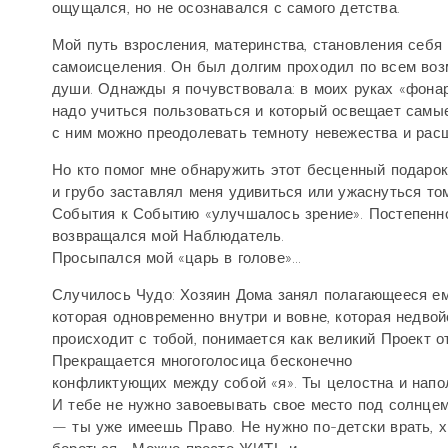
ощущался, но не осознавался с самого детства.
Мой путь взросления, материнства, становления себя
самоисцеления. Он был долгим проходил по всем воз
души. Однажды я почувствовала: в моих руках «фонар
надо учиться пользоваться и который освещает самые
с ним можно преодолевать темноту невежества и расш
Но кто помог мне обнаружить этот бесценный подарок
и грубо заставлял меня удивиться или ужаснуться тому
События к Событию «улучшалось зрение». Постепенно я
возвращался мой Наблюдатель.
Просыпался мой «царь в голове»...
Случилось Чудо: Хозяин Дома занял полагающееся ем
которая одновременно внутри и вовне, которая недвой
происходит с тобой, понимается как великий Проект 
Прекращается многоголосица бесконечно
конфликтующих между собой «я». Ты целостна и напо
И тебе не нужно завоевывать свое место под солнцем
— ты уже имеешь Право. Не нужно по-детски врать, х