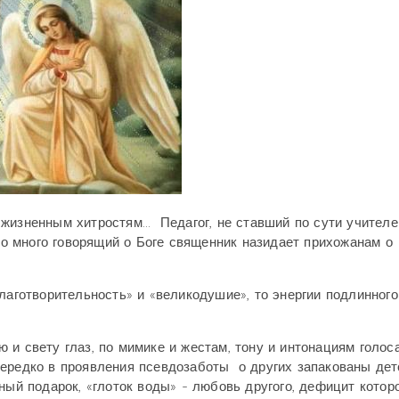
м жизненным
хитростям... Педагог, не ставший по сути
учителе
но много
говорящий о Боге священник назидает прихожанам о
лаготворительность» и «великодушие», то энергии подлинного
и свету глаз, по мимике и жестам, тону и интонациям голоса
Нередко в проявления псевдозаботы о других запакованы дет
ный подарок, «глоток воды» - любовь другого, дефицит котор