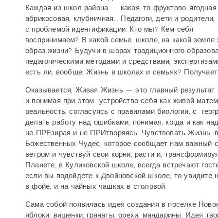
Каждая из школ района — какая-то фруктово-ягодная 
абрикосовая, клубничная... Педагоги, дети и родители
с проблемой идентификации. Кто мы? Кем себя
воспринимаем? В какой семье, школе, на какой земле
образ жизни? Будучи в шорах традиционного образов
педагогическими методами и средствами, экспертизами
есть ли, вообще, Жизнь в школах и семьях? Получает
Оказывается, Живая Жизнь — это главный результат о
и понимая при этом устройство себя как живой мате
реальность, согласуясь с правилами биологии, с гео
делать работу над ошибками, понимая, когда и как на
не ПРЕзирая и не ПРИтворяясь. Чувствовать Жизнь, в
Божественных Чудес, которое сообщает нам важный с
ветром и чувствуй свои корни, расти и, трансформир
Планете, в Куликовской школе, всегда встречают гос
если вы подойдете к Двойновской школе, то увидите 
в фойе, и на чайных чашках в столовой.
Сама собой появилась идея создания в поселке Новон
яблоки, вишенки, гранаты, орехи, мандарины. Идея тво