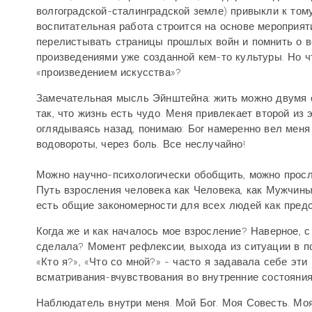
волгоградской-сталинградской земле) привыкли к том
воспитательная работа строится на основе мероприяти
перелистывать страницы прошлых войн и помнить о в
произведениями уже созданной кем-то культуры. Но 
«произведением искусства»?
Замечательная мысль Эйнштейна: жить можно двумя с
так, что жизнь есть чудо. Меня привлекает второй из
оглядываясь назад, понимаю: Бог намеренно вел меня
водовороты, через боль. Все неслучайно!
Можно научно-психологически обобщить, можно просл
Путь взросления человека как Человека, как Мужчины
есть общие закономерности для всех людей как предс
Когда же и как началось мое взросление? Наверное, с
сделала? Момент рефлексии, выхода из ситуации в п
«Кто я?», «Что со мной?» - часто я задавала себе эт
всматривания-вчувствования во внутренние состояния.
Наблюдатель внутри меня. Мой Бог. Моя Совесть. Мо