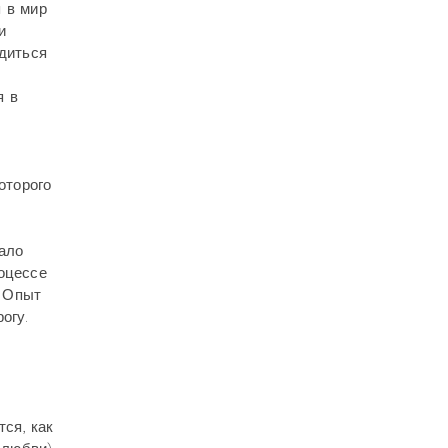
 в мир
и
одиться
я в
оторого
ало
оцессе
. Опыт
огу.
ся, как