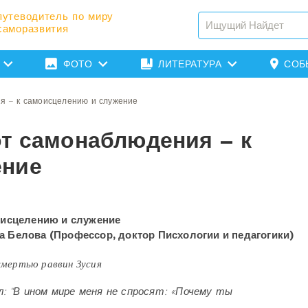
путеводитель по миру
саморазвития
ФОТО
ЛИТЕРАТУРА
СОБ
я – к самоисцелению и служение
от самонаблюдения – к
ение
оисцелению и служение
а Белова (Профессор, доктор Писхологии и педагогики)
 раввин Зусия
 не спросят: «Почему ты