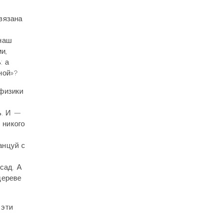
связана
 наш
и,
: а
иной»?
 физики
ь. И —
 никого
анцуй с
сад. А
дереве
 эти