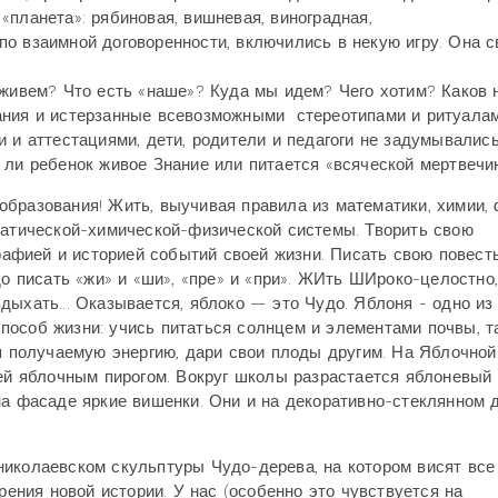
«планета»: рябиновая, вишневая, виноградная,
, по взаимной договоренности, включились в некую игру. Она 
 живем? Что есть «наше»? Куда мы идем? Чего хотим? Каков
ания и истерзанные всевозможными стереотипами и ритуалам
 и аттестациями, дети, родители и педагоги не задумывались
 ли ребенок живое Знание или питается «всяческой мертвеч
бразования! Жить, выучивая правила из математики, химии,
матической-химической-физической системы. Творить свою
графией и историей событий своей жизни. Писать свою повест
до писать «жи» и «ши», «пре» и «при». ЖИть ШИроко-целостно,
дыхать... Оказывается, яблоко — это Чудо. Яблоня - одно из
пособ жизни: учись питаться солнцем и элементами почвы, т
уя получаемую энергию, дари свои плоды другим. На Яблочной
тей яблочным пирогом. Вокруг школы разрастается яблоневый 
на фасаде яркие вишенки. Они и на декоративно-стеклянном 
иколаевском скульптуры Чудо-дерева, на котором висят все
рения новой истории. У нас (особенно это чувствуется на