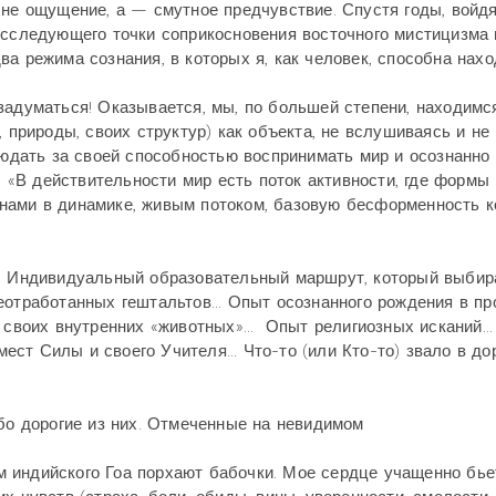
 не ощущение, а — смутное предчувствие. Спустя годы, войдя
исследующего точки соприкосновения восточного мистицизма 
а режима сознания, в которых я, как человек, способна нах
задуматься! Оказывается, мы, по большей степени, находимс
, природы, своих структур) как объекта, не вслушиваясь и не
блюдать за своей способностью воспринимать мир и осознанно
й. «В действительности мир есть поток активности, где формы
нами в динамике, живым потоком, базовую бесформенность к
.. Индивидуальный образовательный маршрут, который выбир
еотработанных гештальтов... Опыт осознанного рождения в пр
 своих внутренних «животных»... Опыт религиозных исканий..
мест Силы и своего Учителя... Что-то (или Кто-то) звало в дор
обо дорогие из них. Отмеченные на невидимом
 индийского Гоа порхают бабочки. Мое сердце учащенно бьет