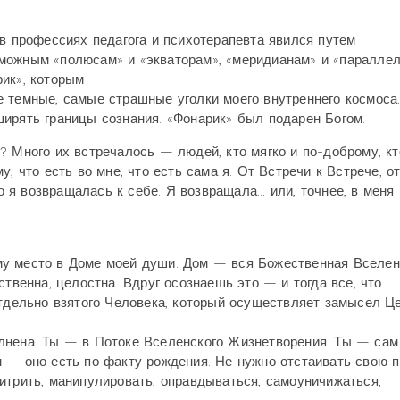
 в профессиях педагога и психотерапевта явился путем
можным «полюсам» и «экваторам», «меридианам» и «паралле
ик», которым
 темные, самые страшные уголки моего внутреннего космоса.
ирять границы сознания. «Фонарик» был подарен Богом.
? Много их встречалось — людей, кто мягко и по-доброму, кт
, что есть во мне, что есть сама я. От Встречи к Встрече, о
 возвращалась к себе. Я возвращала... или, точнее, в меня
у место в Доме моей души. Дом — вся Божественная Вселен
ственна, целостна. Вдруг осознаешь это — и тогда все, что
отдельно взятого Человека, который осуществляет замысел Це
лнена. Ты — в Потоке Вселенского Жизнетворения. Ты — сам
 — оно есть по факту рождения. Не нужно отстаивать свою 
итрить, манипулировать, оправдываться, самоуничижаться,