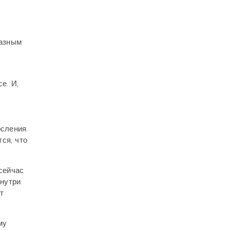
разным
е. И,
сления.
ся, что
 сейчас
нутри.
т
му