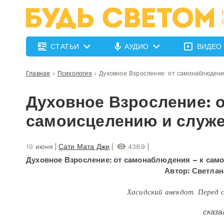
СТАТЬИ
АУДИО
ВИДЕО
Главная
»
Психология
»
Духовное Взросление: от самонаблюдени
Духовное Взросление: 
самоисцелению и служ
19 июня
Сати Мата Джи
4389
Духовное Взросление:
от самонаблюдения – к сам
Автор: Светлан
Хасидский анекдот. Перед смертью
сказал: "В ином мире меня