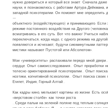
нужно довериться и который все знает. Сначала даже
науки, я познакомлюсь с работами Артура Дейкмана, 
западной психотерапии. Он поможет мне определить дв
—
объектного (воздействующего) и принимающего. Если 
режиме постоянного воздействия на Другого (человека
всматриваясь в его суть. Вот что важно! Учиться на
переключаться, когда надо, с одного режима на друго
появляются и исчезают, будучи сиюминутными паттер
мистики называют Пустотой или Абсолютом».
Мои «университеты» распахивали передо мной двери.
сердце. Опыт самоисследования... Опыт проработки н
телесно ориентированной психотерапии... Опыт поиска
ноэтики, когнитивной психологии... Опыт поиска своих 
Египет, Индия, Горный Алтай...
Как кадры кино, мелькают картины из жизни. Есть ос
«верстовом столбе» как точки роста.
…Среди пальм на зеленой поляне под теплым солнцем