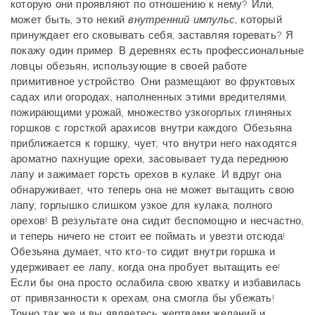
которую они проявляют по отношению к нему? Или,
может быть, это некий
внутренний импульс
, который
принуждает его сковывать себя, заставляя горевать? Я
покажу один пример. В деревнях есть профессиональные
ловцы обезьян, использующие в своей работе
примитивное устройство. Они размещают во фруктовых
садах или огородах, наполненных этими вредителями,
пожирающими урожай, множество узкогорлых глиняных
горшков с горсткой арахисов внутри каждого. Обезьяна
приближается к горшку, чует, что внутри него находятся
ароматно пахнущие орехи, засовывает туда переднюю
лапу и зажимает горсть орехов в кулаке. И вдруг она
обнаруживает, что теперь она не может вытащить свою
лапу; горлышко слишком узкое для кулака, полного
орехов! В результате она сидит беспомощно и несчастно,
и теперь ничего не стоит ее поймать и увезти отсюда!
Обезьяна думает, что кто-то сидит внутри горшка и
удерживает ее лапу, когда она пробует вытащить ее!
Если бы она просто ослабила свою хватку и избавилась
от привязанности к орехам, она смогла бы убежать!
Точно так же и вы являетесь жертвами желаний и