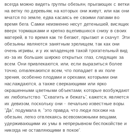
всегда можно видеть группы обезьян, прыгающих с ветки
на ветку по деревьям, на которых они живут, или как они
мчатся по земле, едва касаясь ее своими лапами во
время бега. Самки неизменно несут детенышей, висящих
вверх тормашками и крепко вцепившихся снизу в своих
матерей, в то время как те бегают, прыгают и скачут. Эти
обезьяны являются занятным зрелищем, так как они
очень игривы, и у их младенцев такой трогательный вид
из-за их больших широко открытых глаз, следящих за
всем. Они привлекаются, или, если выразиться более
точно,
отвлекаются
всем, что попадает в их поле
зрения, особенно плодами и орехами, которыми они
наслаждаются, а также сверкающими или ярко
окрашенными цветными объектами, которые возбуждают
их любопытство. "Схватить и бежать", кажется, является
их девизом, поскольку они - печально известные воры.
"Да", подумала я, "это правда, что люди похожи на
обезьян, легко отвлекаясь всевозможными вещами,
удерживающими их умы в непрерывном беспокойстве и
никогда не оставляющими в покое".