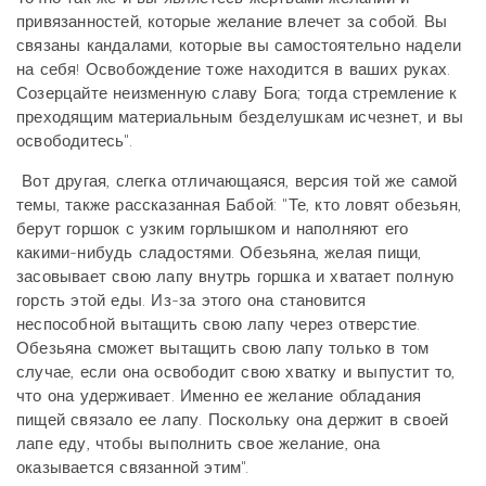
привязанностей, которые желание влечет за собой. Вы
связаны кандалами, которые вы самостоятельно надели
на себя! Освобождение тоже находится в ваших руках.
Созерцайте неизменную славу Бога; тогда стремление к
преходящим материальным безделушкам исчезнет, и вы
освободитесь".
Вот другая, слегка отличающаяся, версия той же самой
темы, также рассказанная Бабой: "Те, кто ловят обезьян,
берут горшок с узким горлышком и наполняют его
какими-нибудь сладостями. Обезьяна, желая пищи,
засовывает свою лапу внутрь горшка и хватает полную
горсть этой еды. Из-за этого она становится
неспособной вытащить свою лапу через отверстие.
Обезьяна сможет вытащить свою лапу только в том
случае, если она освободит свою хватку и выпустит то,
что она удерживает. Именно ее желание обладания
пищей связало ее лапу. Поскольку она держит в своей
лапе еду, чтобы выполнить свое желание, она
оказывается связанной этим".