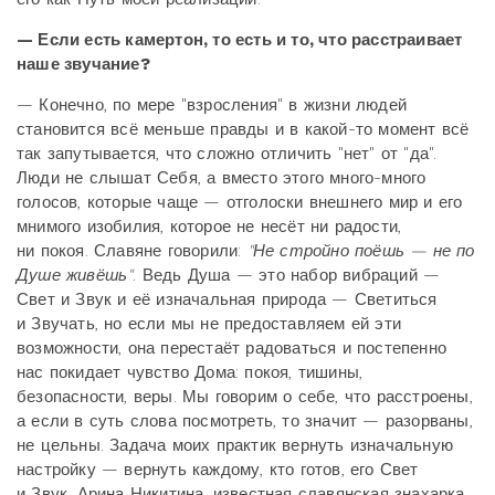
— Если есть камертон, то есть и то, что расстраивает
наше звучание?
— Конечно, по мере "взросления" в жизни людей
становится всё меньше правды и в какой-то момент всё
так запутывается, что сложно отличить "нет" от "да".
Люди не слышат Себя, а вместо этого много-много
голосов, которые чаще — отголоски внешнего мир и его
мнимого изобилия, которое не несёт ни радости,
ни покоя. Славяне говорили:
"Не стройно поёшь — не по
Душе живёшь"
. Ведь Душа — это набор вибраций —
Свет и Звук и её изначальная природа — Светиться
и Звучать, но если мы не предоставляем ей эти
возможности, она перестаёт радоваться и постепенно
нас покидает чувство Дома: покоя, тишины,
безопасности, веры. Мы говорим о себе, что расстроены,
а если в суть слова посмотреть, то значит — разорваны,
не цельны. Задача моих практик вернуть изначальную
настройку — вернуть каждому, кто готов, его Свет
и Звук. Арина Никитина, известная славянская знахарка