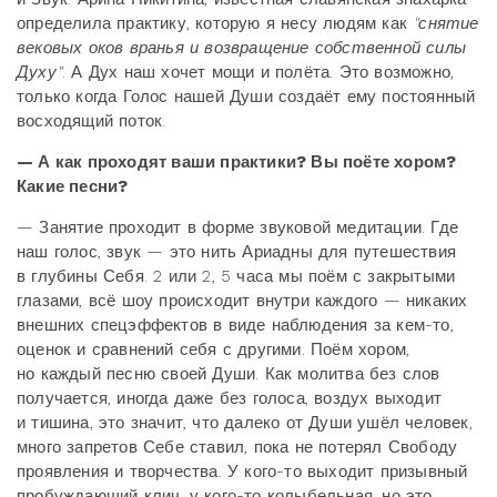
определила практику, которую я несу людям как
"снятие
вековых оков вранья и возвращение собственной силы
Духу"
. А Дух наш хочет мощи и полёта. Это возможно,
только когда Голос нашей Души создаёт ему постоянный
восходящий поток.
— А как проходят ваши практики? Вы поёте хором?
Какие песни?
— Занятие проходит в форме звуковой медитации. Где
наш голос, звук — это нить Ариадны для путешествия
в глубины Себя. 2 или 2, 5 часа мы поём с закрытыми
глазами, всё шоу происходит внутри каждого — никаких
внешних спецэффектов в виде наблюдения за кем-то,
оценок и сравнений себя с другими. Поём хором,
но каждый песню своей Души. Как молитва без слов
получается, иногда даже без голоса, воздух выходит
и тишина, это значит, что далеко от Души ушёл человек,
много запретов Себе ставил, пока не потерял Свободу
проявления и творчества. У кого-то выходит призывный
пробуждающий клич, у кого-то колыбельная, но это