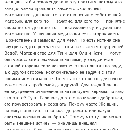
женщины я бы рекомендовала эту практику, потому что
каждой важно прояснить какой-то свой аспект
материнства: для кого-то это отношения с собственной
матерью, для кого-то — зачатие, для кого-то — принятие
своих детей, для кого-то — постижение сути духовного
материнства. У названия медитации есть вторая часть:
"Божественный замысел для меня". То есть истина она
внутри каждого рождается, это и называется внутренней
Ведой. Материнство для Тани, для Оли и Кати — могут
быть абсолютно разными понятиями, у каждой есть
с одной стороны свои искажения этого понятия по роду,
а с другой стороны исключительно её задачи с этим
пониманием связанные. То есть то, что верно для одной
может стать проблемой для другой. Для каждой лишь
её внутреннее очищенное понятие будет верным, потому
что это её Путь. Главное до этого понимания добраться,
его почувствовать и осознать. Почему часто Женщины
не могут ответить на вопрос где рожать или какую
систему воспитания выбрать? Потому что тут не может
быть внешней истины — она лишь внешняя
возможность. Лишь проживание вопроса изнутри себя