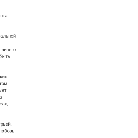
анта
мальной
 ничего
 быть
ких
гом
ует
а
сах,
рьей,
любовь