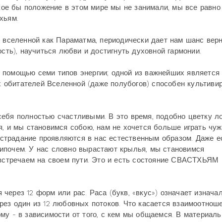
е бы положение в этом мире мы не занимали, мы все равно
хьям.
й вселенной как Параматма, периодически дает нам шанс вер
ость), научиться любви и достигнуть духовной гармонии.
 помощью семи типов энергии; одной из важнейших является
их обитателей Вселенной (даже полубогов) способен культиви
ебя полностью счастливыми. В это время, подобно цветку л
я, и мы становимся собою, нам не хочется больше играть чу
 сострадание проявляются в нас естественным образом. Даже 
ипочем. У нас словно вырастают крылья, мы становимся
 встречаем на своем пути. Это и есть состояние СВАСТХЬЯМ
через 12 форм или рас. Раса (букв, «вкус») означает изнача
рез один из 12 любовных потоков. Что касается взаимоотнош
му - в зависимости от того, с кем мы общаемся. В материал