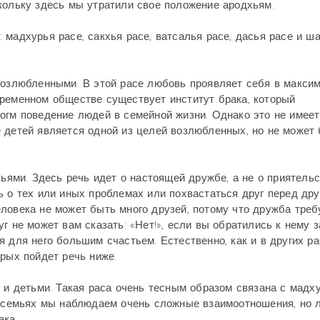
кольку здесь мы утратили свое положение ародхьям.
мадхурья расе, сакхья расе, ватсалья расе, дасья расе и ш
злюбленными. В этой расе любовь проявляет себя в макси
временном обществе существует институт брака, который
огм поведение людей в семейной жизни. Однако это не имеет
 детей является одной из целей возлюбленных, но не может
ми. Здесь речь идет о настоящей дружбе, а не о приятельс
ь о тех или иных проблемах или похвастаться друг перед дру
ловека не может быть много друзей, потому что дружба треб
г не может вам сказать: «Нет!», если вы обратились к нему з
 для него большим счастьем. Естественно, как и в других ра
орых пойдет речь ниже.
 детьми. Такая раса очень тесным образом связана с мадху
ых семьях мы наблюдаем очень сложные взаимоотношения, но 
ака.