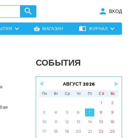
ВХОД
ЫТИЯ
МАГАЗИН
ЖУРНАЛ
СОБЫТИЯ
АВГУСТ 2026
ся
Пн
Вт
Ср
Чт
Пт
Сб
Вс
1
2
юбая
3
4
5
6
7
8
9
10
11
12
13
14
15
16
17
18
19
20
21
22
23