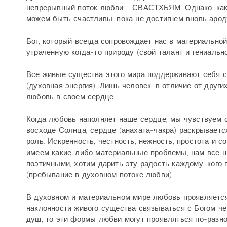
непрерывный поток любви - СВАСТХЬЯМ. Однако, како
можем быть счастливы, пока не достигнем вновь арод
Бог, который всегда сопровождает нас в материально
утраченную когда-то природу (свой талант и гениальн
Все живые существа этого мира поддерживают себя с
(духовная энергия). Лишь человек, в отличие от друг
любовь в своем сердце.
Когда любовь наполняет наше сердце, мы чувствуем с
восходе Солнца, сердце (анахата-чакра) раскрываетс
роль. Искренность, честность, нежность, простота и
имеем какие-либо материальные проблемы, нам все н
поэтичными, хотим дарить эту радость каждому, кого
(пребывание в духовном потоке любви).
В духовном и материальном мире любовь проявляется 
наклонности живого существа связываться с Богом че
душ, то эти формы любви могут проявляться по-разно