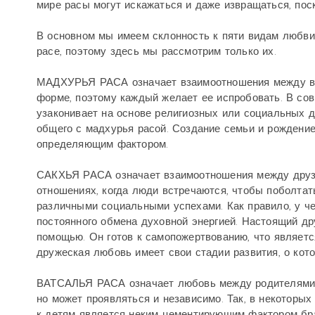
мире расы могут искажаться и даже извращаться, пос
В основном мы имеем склонность к пяти видам любви: 
расе, поэтому здесь мы рассмотрим только их.
МАДХУРЬЯ РАСА означает взаимоотношения между во
форме, поэтому каждый желает ее испробовать. В со
узаконивает на основе религиозных или социальных д
общего с мадхурья расой. Создание семьи и рождение
определяющим фактором.
САКХЬЯ РАСА означает взаимоотношения между друзья
отношениях, когда люди встречаются, чтобы поболтат
различными социальными успехами. Как правило, у че
постоянного обмена духовной энергией. Настоящий дру
помощью. Он готов к самопожертвованию, что является
дружеская любовь имеет свои стадии развития, о кот
ВАТСАЛЬЯ РАСА означает любовь между родителями и
но может проявляться и независимо. Так, в некотор
к детям является неким цементирующим фактором бр