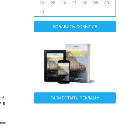
24
25
26
27
28
29
30
31
ДОБАВИТЬ СОБЫТИЕ
ти
РАЗМЕСТИТЬ РЕКЛАМУ
я в
ные