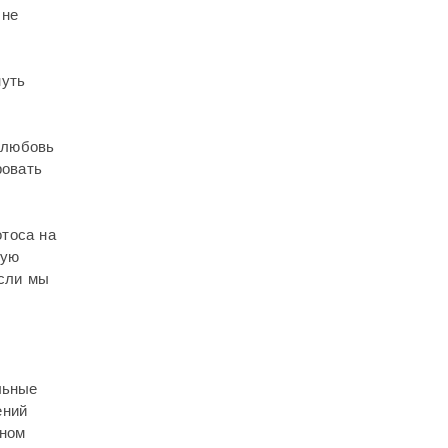
 не
нуть
 любовь
ровать
отоса на
жую
если мы
льные
ений
ьном