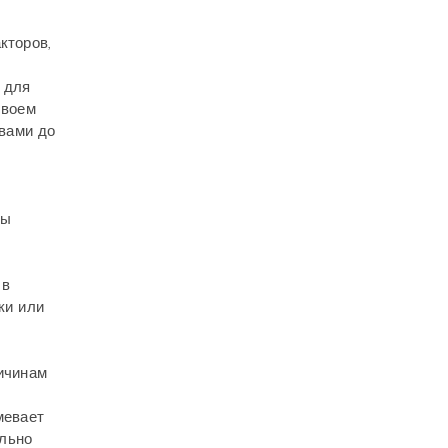
кторов,
 для
своем
вами до
мы
х
 в
ки или
ичинам
мевает
ельно