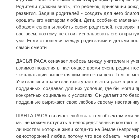
Родители должны знать, что ребенок, принявший рожд
развития. Задача родителей - создать для него благо
орошать его нектаром любви. Дети, особенно маленьк
образом склонны любить своих родителей, невзирая на
вас всем, поэтому не стоит использовать его открыту
уме. Если отношения между родителями и детьми пос
самой смерти.
ДАСЬЯ РАСА означает любовь между учителем и учен
взаимоотношения в настоящее время очень редки, по
эксплуатации вышестоящим нижестоящего. Тем не мене
Учитель или правитель выступает в этой расе в роли 
подданных, создавая для них условия, где бы могли п
конкретных социальных условиях. Он делает это безо 
подданные выражают свою любовь своему наставнику 
ШАНТА РАСА означает любовь к тем объектам или ли
мы не можем вступить в непосредственный контакт: к 
личностям, которые жили когда-то на Земле (например
односторонней любви, потому что все объекты матери