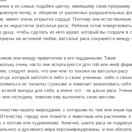
ение в их семье, подобен цветку, имеющему свою программу
приятную почву, и, оберегая от различных разрушительных фа
ие, имеют очень открытое сердце. Поэтому они естественным
 их недостатки {ватсалья раса). Ребенок готов пожертвовать
ю душу, чтобы сделать из него идеал, который вы создали в 
троены на истинной любви, ватсалья раса сохранится между 
иком или между правителем и его подданными. Такие
скольку очень часто они используются для той или иной фор
е, следует знать, что они чем-то похожи на ватсалья расу.
отца, который заботится либо о своих учениках, либо о свои
роявиться их таланты (суккхам) и помогает реализовать себя
всякой выгоды для себя, а иначе это - не дасья раса. Учени
или господину, помогая ему выполнять свою миссию.
чностям нашего мироздания, с которыми по тем или иным пр
Отечеству, городу или планете, к животным или растениям, к
, к поэтам или художникам). Конечно, шанта раса не подразу
ального и духовного мира персонифицированы, и они обязат