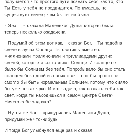
получается, что простого пути познать себя как то, Кто
Ты Есть у тебя не предвидится. Понимаешь, не
существует ничего, чем бы ты не была.
- Эээ... , - сказала Маленькая Душа, которая была
теперь несколько озадачена.
- Подумай об этом вот как, - сказал Бог, - Ты подобна
свече в лучах Солнца. Ты светишь вместе с
миллионами, триллионами и триллиардами других
свечей, которые и составляют Солнце. И солнце не
было бы Солнцем без тебя. Попробывало бы оно стать
солнцем без одной из своих свеч... оно бы просто не
смогло бы быть нормальным Солнцем, потому что сияло
бы уже не так ярко. И вот задача, как познать себя как
свет, когда ты находишься в самом центре Света?
Ничего себе задачка?
- Ну ты же Бог, - прищурилась Маленькая Душа, -
придумай же что-нибудь!
И тогда Бог улыбнулся еще раз и сказал: