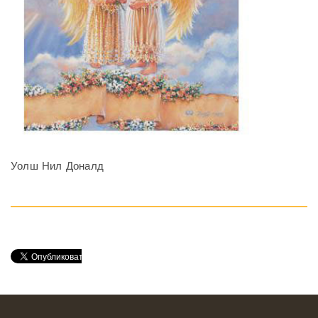
Уолш Нил Донал
д