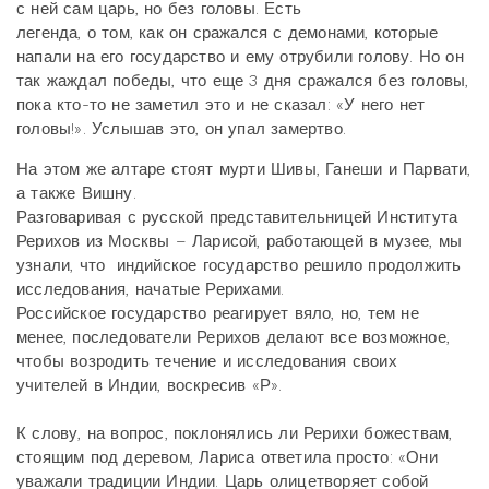
с ней сам царь, но без головы. Есть
легенда, о том, как он сражался с демонами, которые
напали на его государство и ему отрубили голову. Но он
так жаждал победы, что еще 3 дня сражался без головы,
пока кто-то не заметил это и не сказал: «У него нет
головы!». Услышав это, он упал замертво.
На этом же алтаре стоят мурти Шивы, Ганеши и Парвати,
а также Вишну.
Разговаривая с русской представительницей Института
Рерихов из Москвы – Ларисой, работающей в музее, мы
узнали, что индийское государство решило продолжить
исследования, начатые Рерихами.
Российское государство реагирует вяло, но, тем не
менее, последователи Рерихов делают все возможное,
чтобы возродить течение и исследования своих
учителей в Индии, воскресив «Р».
К слову, на вопрос, поклонялись ли Рерихи божествам,
стоящим под деревом, Лариса ответила просто: «Они
уважали традиции Индии. Царь олицетворяет собой