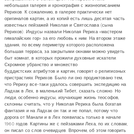
небольшая галерея и хронография с жизнеописанием
Рерихов. К сожалению, в галерее практически нет
оригиналов картин, а из копий есть лишь десятая часть
известных пейзажей Николая и Святослава (сына
Рерихов). Индусы назвали Николая Рериха «мастером
гималайских гор» за его любовь к ним. На втором этаже
здания, по всему периметру которого расположена
большая терраса, за закрытыми окнами можно увидеть
быт комнат, в которых прожили духовные искатели.
Скромное убранство и множество
буддистских атрибутов и картин, говорят о религиозных
пристрастиях Рерихов. Было ли оно продиктовано тем,
что Рериху все-таки удалось совершить экспедицию на
Ладхак в Лех, в маленький Тибет, сказать сложно. Но
люди, особенно индусы, изучающие жизнь теософов,
склонны считать, что у Николая Рериха была богатая
фантазия и на Ладхак он так и не попал, потому что
дорога от Манали и в Лех появилась только в начале
1960 годов. Картины же с пейзажами Леха, по их словам,
он писал со слов очевидцев. Впрочем, об этом говорить