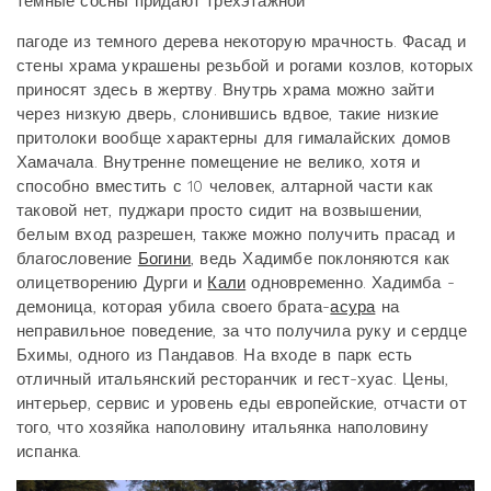
темные сосны придают трехэтажной
пагоде из темного дерева некоторую мрачность. Фасад и
стены храма украшены резьбой и рогами козлов, которых
приносят здесь в жертву. Внутрь храма можно зайти
через низкую дверь, слонившись вдвое, такие низкие
притолоки вообще характерны для гималайских домов
Хамачала. Внутренне помещение не велико, хотя и
способно вместить с 10 человек, алтарной части как
таковой нет, пуджари просто сидит на возвышении,
белым вход разрешен, также можно получить прасад и
благословение
Богини
, ведь Хадимбе поклоняются как
олицетворению Дурги и
Кали
одновременно. Хадимба -
демоница, которая убила своего брата-
асура
на
неправильное поведение, за что получила руку и сердце
Бхимы, одного из Пандавов. На входе в парк есть
отличный итальянский ресторанчик и гест-хуас. Цены,
интерьер, сервис и уровень еды европейские, отчасти от
того, что хозяйка наполовину итальянка наполовину
испанка.