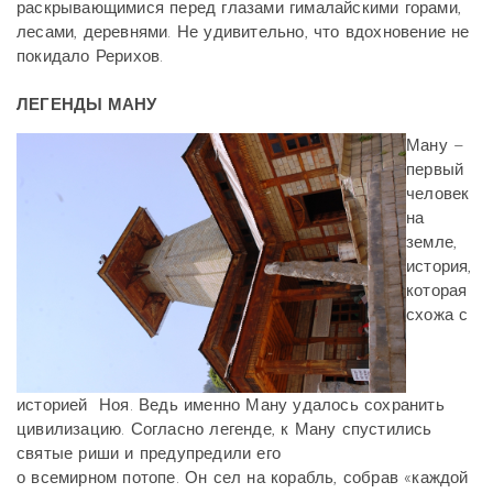
раскрывающимися перед глазами гималайскими горами,
лесами, деревнями. Не удивительно, что вдохновение не
покидало Рерихов.
ЛЕГЕНДЫ МАНУ
Ману –
первый
человек
на
земле,
история,
которая
схожа с
историей Ноя. Ведь именно Ману удалось сохранить
цивилизацию. Согласно легенде, к Ману спустились
святые риши и предупредили его
о всемирном потопе. Он сел на корабль, собрав «каждой