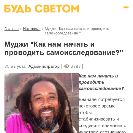
Главная
»
Интервью
»
Муджи "Как нам начать и проводить
самоисследование?"
Муджи "Как нам начать и
проводить самоисследование?"
30 августа
Администратор
6787
Как нам начать и
проводить
самоисследование?
Вначале потребуется
некоторое время,
чтобы
стабилизировать и
соединить внимание с
чувством осознанного