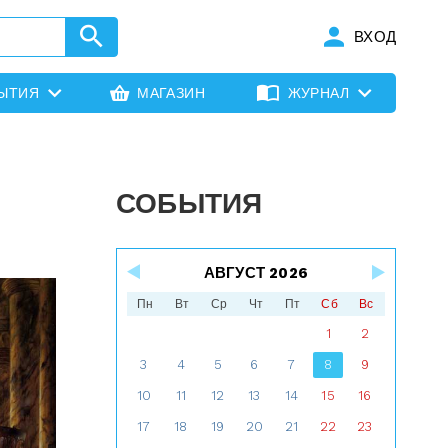
ВХОД
ЫТИЯ
МАГАЗИН
ЖУРНАЛ
СОБЫТИЯ
АВГУСТ 2026
Пн
Вт
Ср
Чт
Пт
Сб
Вс
1
2
3
4
5
6
7
8
9
10
11
12
13
14
15
16
17
18
19
20
21
22
23