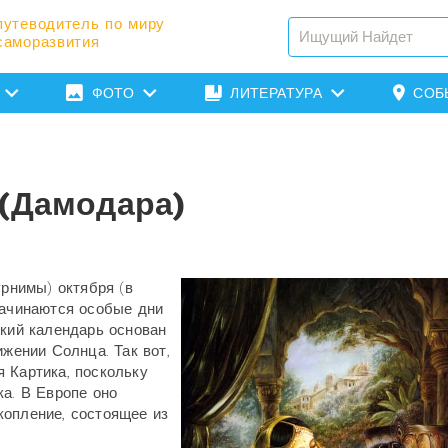
путеводитель по миру
саморазвития
ФОТО
ЛИТЕРАТУРА
СОБ
 (Дамодара)
урнимы) октября (в
начинаются особые дни
ский календарь основан
ижении Солнца. Так вот,
 Картика, поскольку
ка. В Европе оно
копление, состоящее из