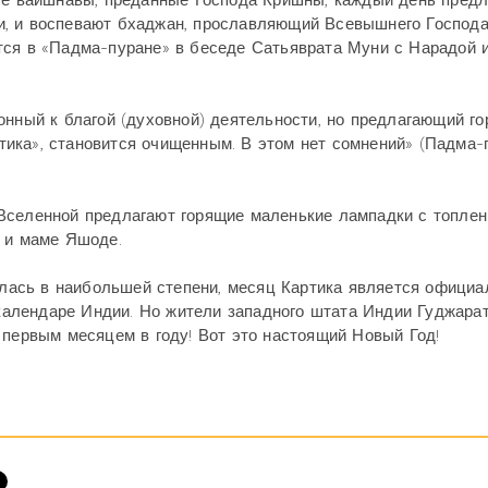
все вайшнавы, преданные Господа Кришны, каждый день пред
, и воспевают бхаджан, прославляющий Всевышнего Господа
тся в «Падма-пуране» в беседе Сатьяврата Муни с Нарадой 
онный к благой (духовной) деятельности, но предлагающий г
ика», становится очищенным. В этом нет сомнений» (Падма-
Вселенной предлагают горящие маленькие лампадки с топле
ы и маме Яшоде.
нилась в наибольшей степени, месяц Картика является официа
алендаре Индии. Но жители западного штата Индии Гуджара
 первым месяцем в году! Вот это настоящий Новый Год!