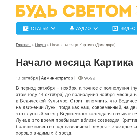
СТАТЬИ
АУДИО
ВИДЕО
Главная
»
Наука
»
Начало месяца Картика (Дамодара)
Начало месяца Картика
18 октября
Администратор
9699
В период октября – ноября, а точнее с полнолуния (п
этом году 19 октября) до полнолуния ноября месяца 
в Ведической Культуре. Стоит напомнить, что Ведиче
на движении Луны, тогда как наш, современный, на дв
этот лунный месяц Ведического календаря называется
Луна в это время пребывает вблизи созвездия Критти
больше известно под названием Плеяды - звездное с
хорошо видимых 6 звезд.