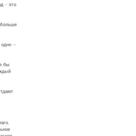
д - это
 больше
 одно –
тя бы
аждый
отдают
аго,
льное