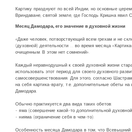
Картику празднуют по всей Индии, но основные церем
Вриндаване, святой земле, где Господь Кришна явил 
Месяц Дамодара, его значение в духовной жизни
«Даже человек, потворствующий всем грехам и не скл
(духовной) деятельности … во время месяца «Картика»
очищенным. В этом нет сомнений».
Каждый неравнодушный к своей духовной жизни стар
использовать этот период для своего духовного разви
самосовершенствования. Для этого, согласно Шастрам
на себя картика-врату, т.е. дополнительные обеты на
Дамодара.
Обычно практикуется два вида таких обетов:
- яма (совершение какой-то дополнительной духовной
- нияма (ограничение себя в чем-то).
Особенность месяца Дамодара в том, что Всевышний 