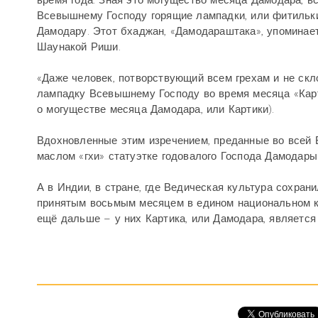
время года. Зная это могущество месяца Дамодара, 
Всевышнему Господу горящие лампадки, или фитильки
Дамодару. Этот бхаджан, «Дамодараштака», упоминае
Шаунакой Риши.
«Даже человек, потворствующий всем грехам и не скл
лампадку Всевышнему Господу во время месяца «Карт
о могуществе месяца Дамодара, или Картики).
Вдохновленные этим изречением, преданные во всей 
маслом «гхи» статуэтке годовалого Господа Дамодар
А в Индии, в стране, где Ведическая культура сохра
принятым восьмым месяцем в едином национальном к
ещё дальше – у них Картика, или Дамодара, является