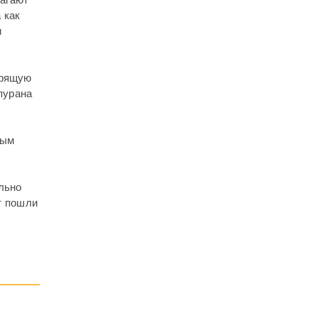
лагают
 как
и
орящую
пурана
ным
льно
т пошли