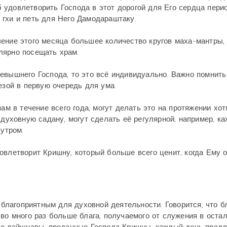
удовлетворить Господа в этот дорогой для Его сердца перио
гхи и петь для Него Дамодараштаку.
чение этого месяца большее количество кругов маха-мантры,
лярно посещать храм.
евышнего Господа, то это всё индивидуально. Важно помнить
зой в первую очередь для ума.
ам в течение всего года, могут делать это на протяжении хо
 духовную садану, могут сделать её регулярной, например, к
 утром.
овлетворит Кришну, который больше всего ценит, когда Ему 
лагоприятным для духовной деятельности. Говорится, что бл
 во много раз больше блага, получаемого от служения в оста