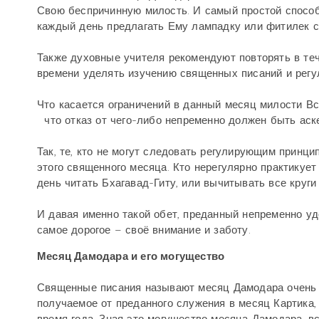
Свою беспричинную милость. И самый простой способ 
каждый день предлагать Ему лампадку или фитилек с 
Также духовные учителя рекомендуют повторять в те
времени уделять изучению священных писаний и регу
Что касается ограничений в данный месяц милости Вс
что отказ от чего-либо непременно должен быть аске
Так, те, кто не могут следовать регулирующим принцип
этого священного месяца. Кто нерегулярно практикует
день читать Бхагавад-Гиту, или вычитывать все круги
И давая именно такой обет, преданный непременно уд
самое дорогое – своё внимание и заботу.
Месяц Дамодара и его могущество
Священные писания называют месяц Дамодара очень б
получаемое от преданного служения в месяц Картика,