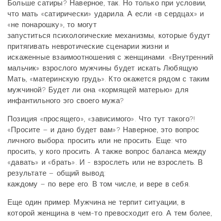
Больше сатиры? Наверное, так. Но только при условии,
что мать «сатирически» ударила. А если «в сердцах» и
«не понарошку», то могут
запуститься психологические механизмы, которые будут
притягивать невротические сценарии жизни и
искаженные взаимоотношения с женщинами. «Внутренний
мальчик» взрослого мужчины будет искать Любящую
Мать, «материнскую грудь». Кто окажется рядом с таким
мужчиной? Будет ли она «кормящей матерью» для
инфантильного эго своего мужа?
Позиция «просящего», «зависимого». Что тут такого?!
«Просите – и дано будет вам»? Наверное, это вопрос
личного выбора: просить или не просить. Еще: что
просить, у кого просить. А также вопрос баланса между
«давать» и «брать». И - взрослеть или не взрослеть. В
результате – общий вывод:
каждому – по вере его. В том числе, и вере в себя.
Еще один пример. Мужчина не терпит ситуации, в
которой женщина в чем-то превосходит его. А тем более,