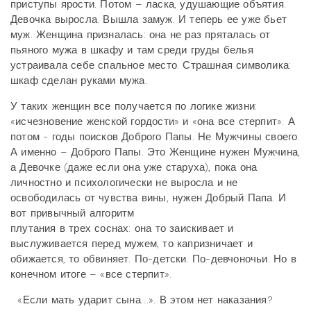
приступы ярости. Потом – ласка, удушающие объятия.
Девочка выросла. Вышла замуж. И теперь ее уже бьет
муж. Женщина призналась: она не раз пряталась от
пьяного мужа в шкафу и там среди груды белья
устраивала себе спальное место. Страшная символика:
шкаф сделан руками мужа.
У таких женщин все получается по логике жизни:
«исчезновение женской гордости» и «она все стерпит». А
потом - годы поисков Доброго Папы. Не Мужчины своего.
А именно – Доброго Папы. Это Женщине нужен Мужчина,
а Девочке (даже если она уже старуха), пока она
личностно и психологически не выросла и не
освободилась от чувства вины, нужен Добрый Папа. И
вот привычный алгоритм
плутания в трех соснах: она то заискивает и
выслуживается перед мужем, то капризничает и
обижается, то обвиняет. По-детски. По-девчоночьи. Но в
конечном итоге – «все стерпит».
«Если мать ударит сына…». В этом нет наказания?