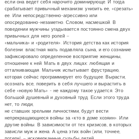
если она ведет себя нарочито доминирующе. И тогда
срабатывает привычный механизм: унизить ее, «срезать»
ее. Или непосредственно-агрессивно или
опосредованно-незаметно. Словом, насмешкой. В
поведении мужчины угадывается постоянно смена двух
привычных для него ролей –
«мальчика» и «родителя». История детства как история
болезни: властная мать подавляла сына, и его сознание
зафиксировало определенное восприятие женщины,
отношение к ней. Мать в двух лицах: любящая и
отталкивающая. Мальчик испытывает фрустрацию,
которая сейчас программирует его будущее. Вырасти,
осознать все, поверить в себя лучшего и вырастить в
себе «новую Мать» - не каждому такое удается. Это
большой душевный и духовный труд. Если этого труда
нет, то люди,
не ставших зрелыми личностями, будут вести
непрекращающиеся войны за «кто в доме хозяин». Или
другие войны. В зависимости от тех кризисов, в которых
зависли муж и жена. А цена этих войн (или, точнее,
потери) – исковерканные судьбы детей.