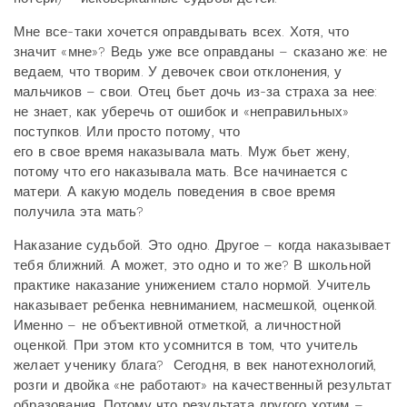
Мне все-таки хочется оправдывать всех. Хотя, что
значит «мне»? Ведь уже все оправданы – сказано же: не
ведаем, что творим. У девочек свои отклонения, у
мальчиков – свои. Отец бьет дочь из-за страха за нее:
не знает, как уберечь от ошибок и «неправильных»
поступков. Или просто потому, что
его в свое время наказывала мать. Муж бьет жену,
потому что его наказывала мать. Все начинается с
матери. А какую модель поведения в свое время
получила эта мать?
Наказание судьбой. Это одно. Другое – когда наказывает
тебя ближний. А может, это одно и то же? В школьной
практике наказание унижением стало нормой. Учитель
наказывает ребенка невниманием, насмешкой, оценкой.
Именно – не объективной отметкой, а личностной
оценкой. При этом кто усомнится в том, что учитель
желает ученику блага? Сегодня, в век нанотехнологий,
розги и двойка «не работают» на качественный результат
образования. Потому что результата другого хотим –