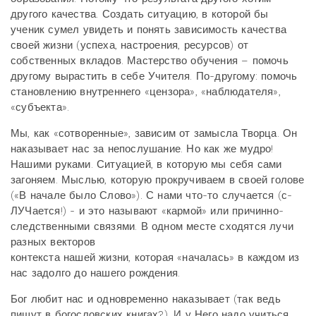
другого качества. Создать ситуацию, в которой бы
ученик сумел увидеть и понять зависимость качества
своей жизни (успеха, настроения, ресурсов) от
собственных вкладов. Мастерство обучения – помочь
другому вырастить в себе Учителя. По-другому: помочь
становлению внутреннего «цензора», «наблюдателя»,
«субъекта».
Мы, как «сотворенные», зависим от замысла Творца. Он
наказывает нас за непослушание. Но как же мудро!
Нашими руками. Ситуацией, в которую мы себя сами
загоняем. Мыслью, которую прокручиваем в своей голове
(«В начале было Слово»). С нами что-то случается (с-
ЛУЧается!) - и это называют «кармой» или причинно-
следственными связями. В одном месте сходятся лучи
разных векторов
контекста нашей жизни, которая «началась» в каждом из
нас задолго до нашего рождения.
Бог любит нас и одновременно наказывает (так ведь
пишут в богословских книгах?). И у Него надо учиться