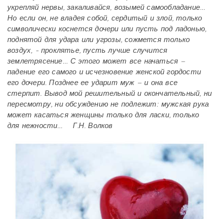
укрепляй нервы, закаливайся, возымей самообладание…
Но если он, не владея собой, сердитый и злой, только
символически коснется дочери или пусть под ладонью,
поднятой для удара или угрозы, сожмется только
воздух, - проклятье, пусть лучше случится
землетрясение… С этого может все начаться –
падение его самого и исчезновение женской гордости
его дочери. Позднее ее ударит муж – и она все
стерпит. Вывод мой решительный и окончательный, ни
пересмотру, ни обсуждению не подлежит: мужская рука
может касаться женщины только для ласки, только
для нежности…
Г.Н. Волков