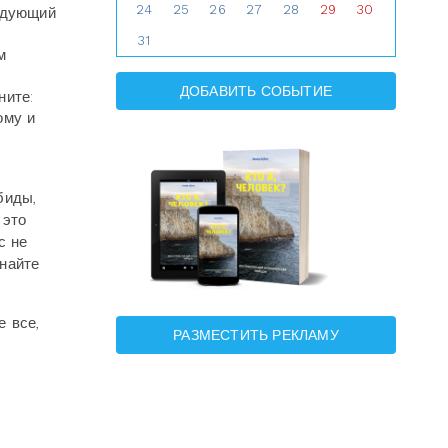
24
25
26
27
28
29
30
едующий
31
м
ДОБАВИТЬ СОБЫТИЕ
ните:
ому и
биды,
 это
с не
найте
е все,
РАЗМЕСТИТЬ РЕКЛАМУ