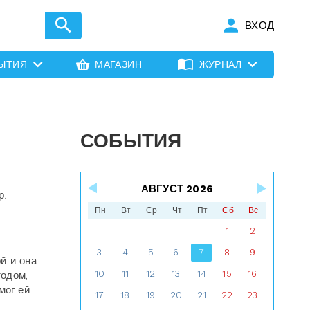
ВХОД
ЫТИЯ
МАГАЗИН
ЖУРНАЛ
СОБЫТИЯ
АВГУСТ 2026
р.
Пн
Вт
Ср
Чт
Пт
Сб
Вс
1
2
3
4
5
6
7
8
9
й и она
10
11
12
13
14
15
16
одом,
мог ей
17
18
19
20
21
22
23