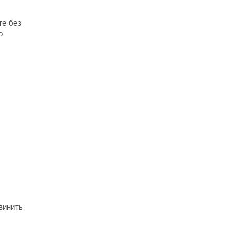
те без
о
винить!