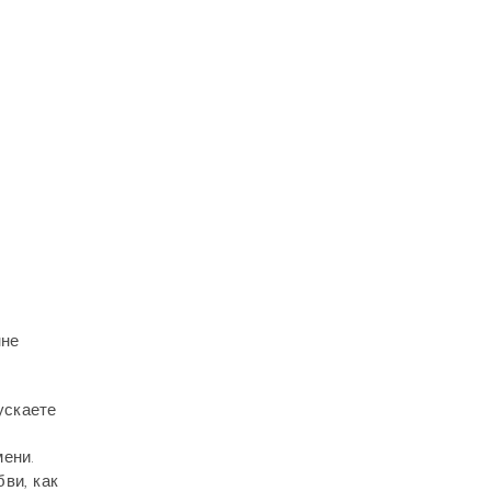
нне
ускаете
мени.
ви, как