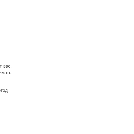
т вас.
имать
етод