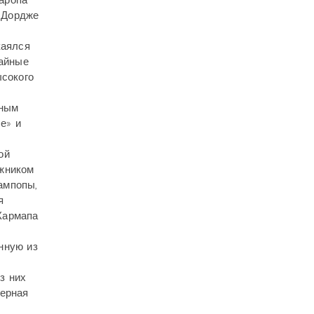
аропа
 Дордже
каялся
тайные
ысокого
вным
е» и
ой
ожником
ампопы,
я
Кармапа
нную из
з них
черная