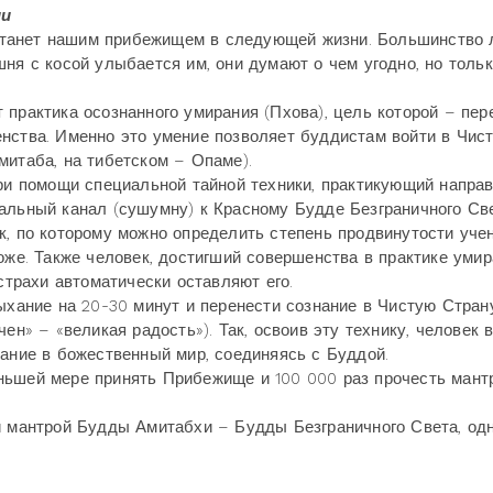
ии
, станет нашим прибежищем в следующей жизни. Большинство
ня с косой улыбается им, они думают о чем угодно, но тольк
практика осознанного умирания (Пхова), цель которой – пер
енства. Именно это умение позволяет буддистам войти в Чис
митаба, на тибетском – Опаме).
ри помощи специальной тайной техники, практикующий напра
альный канал (сушумну) к Красному Будде Безграничного Све
к, по которому можно определить степень продвинутости уче
оже. Также человек, достигший совершенства в практике умир
страхи автоматически оставляют его.
хание на 20-30 минут и перенести сознание в Чистую Стран
ен» – «великая радость»). Так, освоив эту технику, человек 
нание в божественный мир, соединяясь с Буддой.
ньшей мере принять Прибежище и 100 000 раз прочесть ман
й мантрой Будды Амитабхи – Будды Безграничного Света, одн