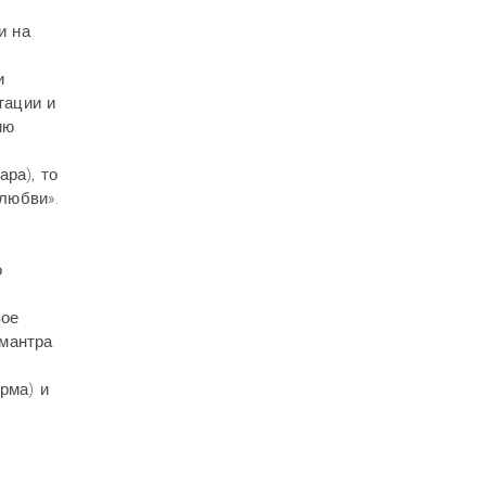
и на
и
тации и
ию
ра), то
любви».
о
вое
 мантра
рма) и