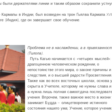
 были держателями линии и таким образом сохранили устн
Кармапы в Индии, был возведен на трон Гьялва Кармапа XVI
е (Индия), где он завершает свое обучение.
Проблема не в наслаждении, а в привязаннос
(Тилопа).
Путь Кагью начинается с «четырех мыслей»:
драгоценном человеческом рождении, о
непостоянстве этого мира, о законе причины и
следствия, и о высшей радости Просветления
Также как во всех восточных школах, основа 
скрыта в Учителе, которому не нужны слава и 
а нужна лишь полная самоотдача последоват
учения. Впрочем, также важное место в жизни
занимает Будда – олицетворение истинного
состояния нашего ума; Учение, которое ученик