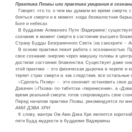
Практика Пховы или практика умирания в сознан
Говорят, что то, о чем мы думаем во время смерти
бояться смерти и в момент, когда безжалостная барыш
Боге и небесах.
В буддизме Алмазного Пути (Ваджраяне) существует 
сознание в момент смерти в состояние высшего блаж
Страну Будды Безграничного Света (на санскрите – А
В основе практики лежит работа с осознанностью. П
свое сознание-энергию через макушку головы в центр
достигая состояния блаженства. Существует даже зна
этой практике – это физическая дырочка в черепе и к
теряет страх смерти и, как следствие, все остальные 
«Сделать Пхову» – это означает остановить свое ды
Дэвачен («Пхова» по-тибетски «перенесение», а «Дэвач
время реальной смерти, готов сопровождать свое соз
Перед началом практики Пховы, рекомендуется по ме
АМИ ДЭВА ХРИ.
К слову, мантра Ом Ами Дэва Хри является коротко
пяти Будд мудрости в буддизме Ваджраяны.