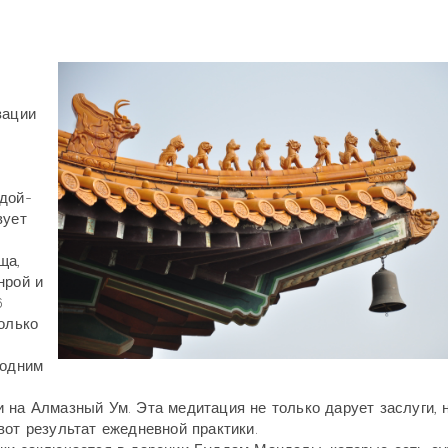
зации
ддой-
вует
ща,
нрой и
6
олько
 одним
на Алмазный Ум. Эта медитация не только дарует заслуги, 
вот результат ежедневной практики.