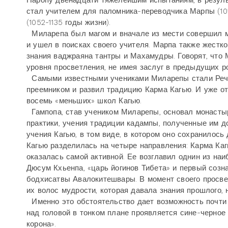
Наропу двенадцати тяжелейшим испытаниям, в резуль
стал учителем для паломника-переводчика Марпы (10
(1052-1135 годы жизни).
Миларепа был магом и вначале из мести совершил мно
и ушел в поисках своего учителя. Марпа также жестко
знания ваджраяна тантры и Махамудры. Говорят, что М
уровня просветления, не имея заслуг в предыдущих р
Самыми известными учениками Миларепы стали Речунг
преемником и развил традицию Карма Кагью. И уже о
восемь «меньших» школ Кагью.
Гампопа, став учеником Миларепы, основал монастыр
практики, учения традиции кадампы, полученные им д
учения Кагью, в том виде, в котором оно сохранилось
Кагью разделилась на четыре направления: Карма Каг
оказалась самой активной. Ее возглавил однин из н
Дюсум Кхьенпа, «царь йогинов Тибета» и первый соз
бодхисатвы Авалокитешвары. В момент своего просвет
их волос мудрости, которая давала знания прошлого, 
Именно это обстоятельство дает возможность почти
над головой в тонком плане проявляется сине-черное
корона».