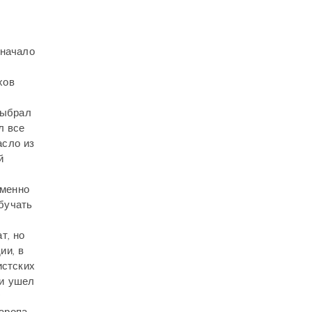
,
 начало
хов
выбрал
л все
асло из
й
Именно
бучать
т, но
ии, в
истских
 и ушел