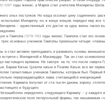
тате которых Наропа практически умирал. В свою очередь, Н
12-1097 годы жизни), а Марпа стал учителем Миларепы Шепа
го злых поступков. Но когда осознал цену содеянного, рас
 испытывал Миларепу, но, в конце концов, передал ему все 
иларепа – единственный, кто достиг за одну жизнь такого в
ождениях.
 и Гампопа (1079-1153 годы жизни). Гампопа стал его осно
т трех основных учеников Гампопы произошли четыре «главны
ь и стал активно преподавать и развивать основы монашеск
о встречи с Миларепой и Махамудру. Так он стал основопол
 до настоящего времени. Не смотря на то, что после смерти Г
ью, Барам Кагью, Цхалпа кагью и Пхагмо Кагью, все же перва
аиболее талантливых учеников Гампопы, которым был Первый 
нательно перерождающийся лама, считающийся инкорнацией
ления, Кармапа получил от ста тысяч дакинь корону, сплете
настоящего и будущего.
 безошибочно определить следующего Кармапу – у каждого и
 энергетическое поле пятиугольной формы, так называемая «