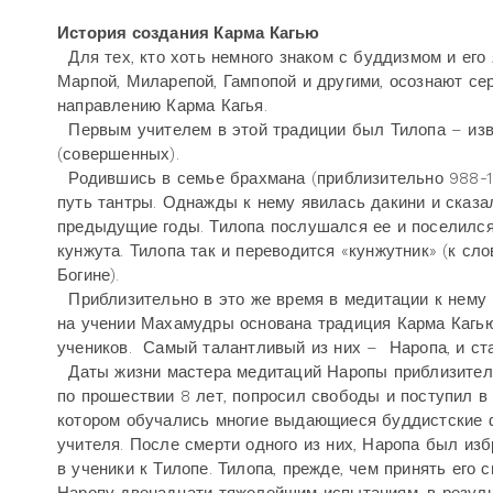
История создания Карма Кагью
Для тех, кто хоть немного знаком с буддизмом и его
Марпой, Миларепой, Гампопой и другими, осознают се
направлению Карма Кагья.
Первым учителем в этой традиции был Тилопа – изв
(совершенных).
Родившись в семье брахмана (приблизительно 988-10
путь тантры. Однажды к нему явилась дакини и сказа
предыдущие годы. Тилопа послушался ее и поселился 
кунжута. Тилопа так и переводится «кунжутник» (к с
Богине).
Приблизительно в это же время в медитации к нему
на учении Махамудры основана традиция Карма Кагью
учеников. Самый талантливый из них – Наропа, и ста
Даты жизни мастера медитаций Наропы приблизительн
по прошествии 8 лет, попросил свободы и поступил в
котором обучались многие выдающиеся буддистские 
учителя. После смерти одного из них, Наропа был изб
в ученики к Тилопе. Тилопа, прежде, чем принять его