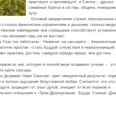
практикует и проповедует; и Сангха – друзья,
самайные братья и сестры, община, помощник
пути.
Основой направления служит персональная 
е столько физическим упражнениям и дыханию, сколько меди
ственное наблюдение или созерцание способствует успокоен
 так называют наш ум на востоке).
лаз (на тибетском - Ченрезиг, на санскрите – Авалокитешва
аточно простая: «стать Буддой сочувствия и неразличающей 
ает практика, достичь самадхи гораздо проще, чем достичь
рвая из них, которую в полной мере осваивает ученик – эт
з круга сансары.
 Дхармая! Намо Сангхая!» дает невероятный результат, пер
 и полное ощущение безусловной любви. Считается, что эта
дуги, защищает от злых духов, очищает от всех пороков и
ильного отношения к «Трем Драгоценным»: Будде, Ученью (Дха