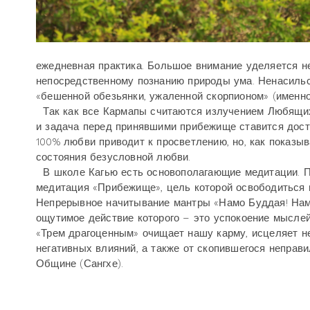
ежедневная практика. Большое внимание уделяется н
непосредственному познанию природы ума. Ненасиль
«бешенной обезьянки, ужаленной скорпионом» (именно
Так как все Кармапы считаются излучением Любящих Г
и задача перед принявшими прибежище ставится дост
100% любви приводит к просветлению, но, как показыв
состояния безусловной любви.
В школе Кагью есть основополагающие медитации. Пе
медитация «Прибежище», цель которой освободиться и
Непрерывное начитывание мантры «Намо Буддая! Намо
ощутимое действие которого – это успокоение мыслей
«Трем драгоценным» очищает нашу карму, исцеляет не
негативных влияний, а также от скопившегося неправ
Общине (Сангхе).