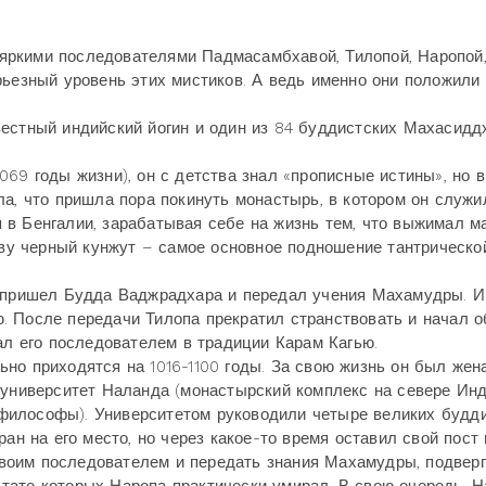
 яркими последователями Падмасамбхавой, Тилопой, Наропой
рьезный уровень этих мистиков. А ведь именно они положили
естный индийский йогин и один из 84 буддистских Махасидд
69 годы жизни), он с детства знал «прописные истины», но 
ла, что пришла пора покинуть монастырь, в котором он служи
в Бенгалии, зарабатывая себе на жизнь тем, что выжимал м
лову черный кунжут – самое основное подношение тантрическо
 пришел Будда Ваджрадхара и передал учения Махамудры. 
. После передачи Тилопа прекратил странствовать и начал о
л его последователем в традиции Карам Кагью.
о приходятся на 1016-1100 годы. За свою жизнь он был жена
 университет Наланда (монастырский комплекс на севере Инд
философы). Университетом руководили четыре великих будд
ран на его место, но через какое-то время оставил свой пост
 своим последователем и передать знания Махамудры, подверг