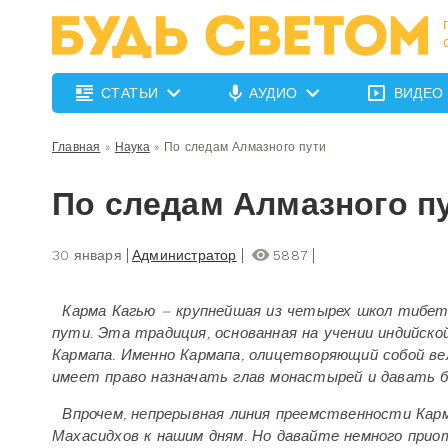
СТАТЬИ
АУДИО
ВИДЕО
Главная
»
Наука
»
По следам Алмазного пути
По следам Алмазного п
30 января
Администратор
5887
Карма Кагью – крупнейшая из четырех школ тибет
пути. Эта традиция, основанная на учении индийско
Кармапа. Именно Кармапа, олицетворяющий собой вел
имеет право назначать глав монастырей и давать б
Впрочем, непрерывная линия преемственности Карма
Махасидхов к нашим дням. Но давайте немного при