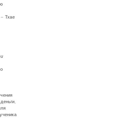
ую
I– Тхае
ти
 о
.
учения
деньги,
еля
 ученика