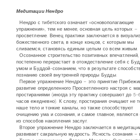
Медитации Нендро
Нендро с тибетского означает «основополагающие
упражнения», тем не менее, основная цель которых –
просветление. Венец практики заключается в визуали
божественного света, в конце концов, с которым мы
сливаемся, становясь единым целым со всем живым.
Осознанное строительство позитивных впечатлений,
постепенно перерастает в отождествление себя с Бу
умом и Буддой-сознанием, что в результате способст
познанию своей внутренней природы Будды.
Первое упражнение Нендро – это принятие Прибежи
развитие определенного Просветленного настроя с ма
простираниями (иногда эту практику совершают до 5-
часов ежедневно). К слову, простирания очищают не т
наше тело и тонкие каналы, но также способствуют
очищению ума и сознания, и самое главное, являются
из способов накопления заслуг.
Второе упражнение Нендро заключается в медитации 
развивает сакральную мудрость. Ясность сознания – 