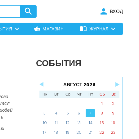
ВХОД
ЫТИЯ
МАГАЗИН
ЖУРНАЛ
СОБЫТИЯ
АВГУСТ 2026
Пн
Вт
Ср
Чт
Пт
Сб
Вс
ного
ется
1
2
людей,
3
4
5
6
7
8
9
ь.
10
11
12
13
14
15
16
их
17
18
19
20
21
22
23