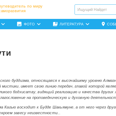
путеводитель по миру
саморазвития
ФОТО
ЛИТЕРАТУРА
СОБ
ути
ского буддизма, относящаяся к высочайшему уровню Алмаз
й мистики, имеет свою линию передач, главой которой явля
икого бодхисатву, видящий реализацию и качества других 
лагословение на проповедническую и духовную деятельност
 Кагью восходит к Будде Шакьямуне, а от него через друг
откроем завесу неизвестности…