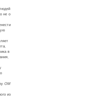
 людей
о не о
енести
тую
вляет
та,
ника в
ания,
у
во
тру
ОМ
ого из