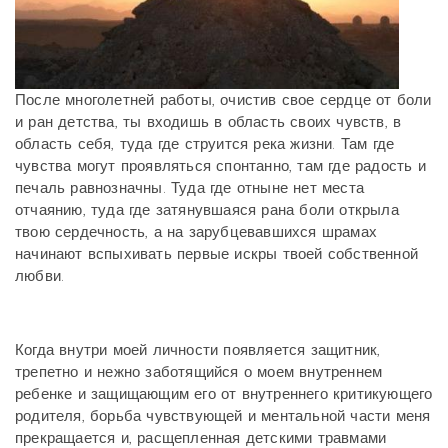
После многолетней работы, очистив свое сердце от боли
и ран детства, ты входишь в область своих чувств, в
область себя, туда где струится река жизни. Там где
чувства могут проявляться спонтанно, там где радость и
печаль равнозначны. Туда где отныне нет места
отчаянию, туда где затянувшаяся рана боли открыла
твою сердечность, а на зарубцевавшихся шрамах
начинают вспыхивать первые искры твоей собственной
любви.
Когда внутри моей личности появляется защитник,
трепетно и нежно заботящийся о моем внутреннем
ребенке и защищающим его от внутреннего критикующего
родителя, борьба чувствующей и ментальной части меня
прекращается и, расщепленная детскими травмами