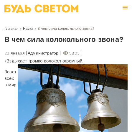
Главная
»
Наука
»
В чем сила колокольного звона?
В чем сила колокольного звона?
22 января
Администратор
5803
«Вздыхает громко колокол огромный,
Зовет
всех
в мир