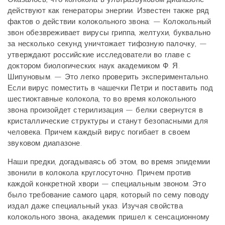
действуют как генераторы энергии. Известен также ряд
фактов о действии колокольного звона: — Колокольный
звон обезвреживает вирусы гриппа, желтухи, буквально
за несколько секунд уничтожает тифозную палочку, —
утверждают российские исследователи во главе с
доктором биологических наук академиком Ф. Я.
Шипуновым. — Это легко проверить экспериментально.
Если вирус поместить в чашечки Петри и поставить под
шестиоктавные колокола, то во время колокольного
звона произойдет стерилизация — белки свернутся в
кристаллические структуры и станут безопасными для
человека. Причем каждый вирус погибает в своем
звуковом диапазоне.
Наши предки, догадываясь об этом, во время эпидемии
звонили в колокола круглосуточно. Причем против
каждой конкретной хвори — специальным звоном. Это
было требование самого царя, который по сему поводу
издал даже специальный указ. Изучая свойства
колокольного звона, академик пришел к сенсационному