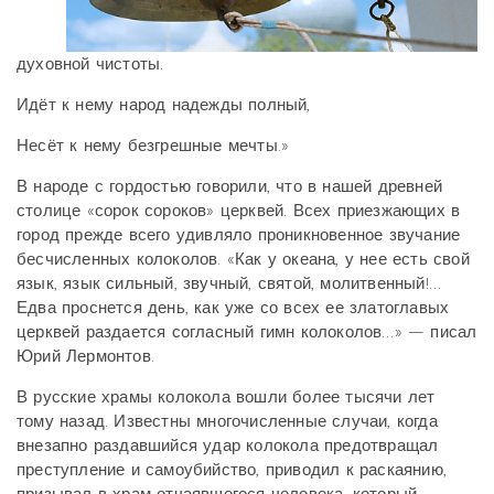
духовной чистоты.
Идёт к нему народ надежды полный,
Несёт к нему безгрешные мечты.»
В народе с гордостью говорили, что в нашей древней
столице «сорок сороков» церквей. Всех приезжающих в
город прежде всего удивляло проникновенное звучание
бесчисленных колоколов. «Как у океана, у нее есть свой
язык, язык сильный, звучный, святой, молитвенный!…
Едва проснется день, как уже со всех ее златоглавых
церквей раздается согласный гимн колоколов…» — писал
Юрий Лермонтов.
В русские храмы колокола вошли более тысячи лет
тому назад. Известны многочисленные случаи, когда
внезапно раздавшийся удар колокола предотвращал
преступление и самоубийство, приводил к раскаянию,
призывал в храм отчаявшегося человека, который