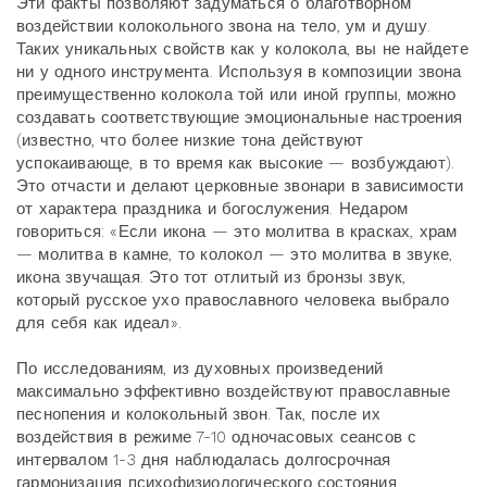
Эти факты позволяют задуматься о благотворном
воздействии колокольного звона на тело, ум и душу.
Таких уникальных свойств как у колокола, вы не найдете
ни у одного инструмента. Используя в композиции звона
преимущественно колокола той или иной группы, можно
создавать соответствующие эмоциональные настроения
(известно, что более низкие тона действуют
успокаивающе, в то время как высокие — возбуждают).
Это отчасти и делают церковные звонари в зависимости
от характера праздника и богослужения. Недаром
говориться: «Если икона — это молитва в красках, храм
— молитва в камне, то колокол — это молитва в звуке,
икона звучащая. Это тот отлитый из бронзы звук,
который русское ухо православного человека выбрало
для себя как идеал».
По исследованиям, из духовных произведений
максимально эффективно воздействуют православные
песнопения и колокольный звон. Так, после их
воздействия в режиме 7-10 одночасовых сеансов с
интервалом 1-3 дня наблюдалась долгосрочная
гармонизация психофизиологического состояния