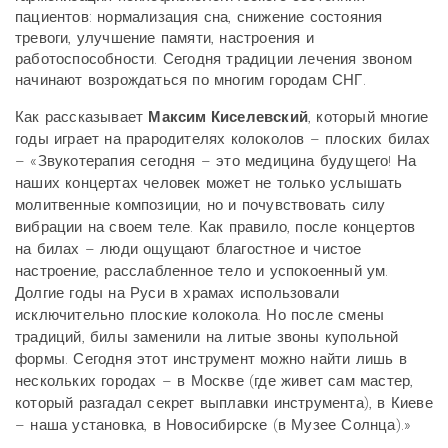
пациентов: нормализация сна, снижение состояния
тревоги, улучшение памяти, настроения и
работоспособности. Сегодня традиции лечения звоном
начинают возрождаться по многим городам СНГ.
Как рассказывает
Максим Киселевский
, который многие
годы играет на прародителях колоколов – плоских билах
– «Звукотерапия сегодня – это медицина будущего! На
наших концертах человек может не только услышать
молитвенные композиции, но и почувствовать силу
вибрации на своем теле. Как правило, после концертов
на билах – люди ощущают благостное и чистое
настроение, расслабленное тело и успокоенный ум.
Долгие годы на Руси в храмах использовали
исключительно плоские колокола. Но после смены
традиций, билы заменили на литые звоны купольной
формы. Сегодня этот инструмент можно найти лишь в
нескольких городах – в Москве (где живет сам мастер,
который разгадал секрет выплавки инструмента), в Киеве
– наша установка, в Новосибирске (в Музее Солнца).»