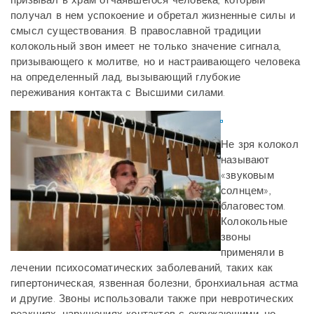
получал в нем успокоение и обретал жизненные силы и
смысл существования. В православной традиции
колокольный звон имеет не только значение сигнала,
призывающего к молитве, но и настраивающего человека
на определенный лад, вызывающий глубокие
переживания контакта с Высшими силами.
Не зря колокол
называют
«звуковым
солнцем»,
благовестом.
Колокольные
звоны
применяли в
лечении психосоматических заболеваний, таких как
гипертоническая, язвенная болезни, бронхиальная астма
и другие. Звоны использовали также при невротических
реакциях, нарушениях контактов с окружающими, но