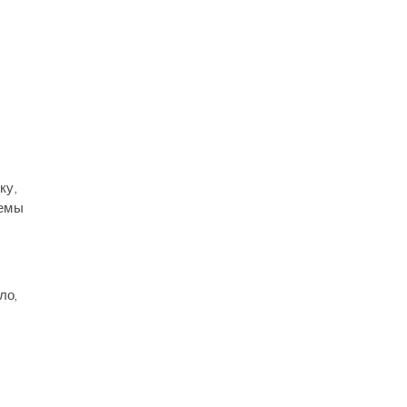
ку,
лемы
ло,