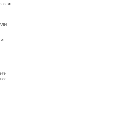
значит
АЛИ
тот
ете
вное —