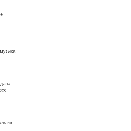
не
 музыка
адача
все
,
как не