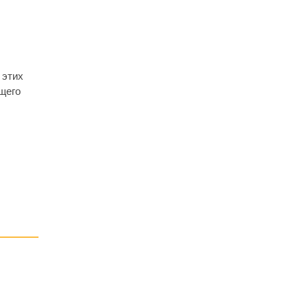
 этих
щего