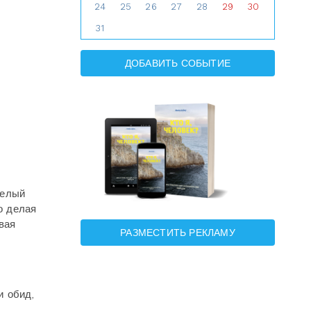
24
25
26
27
28
29
30
31
ДОБАВИТЬ СОБЫТИЕ
желый
о делая
вая
РАЗМЕСТИТЬ РЕКЛАМУ
и обид,