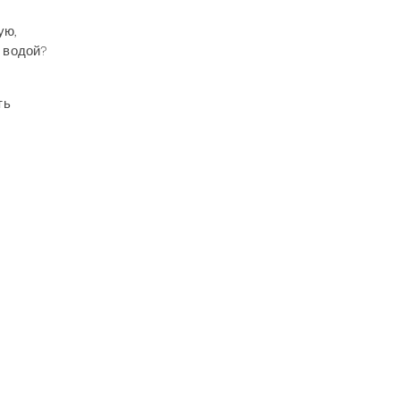
ую,
с водой?
ть