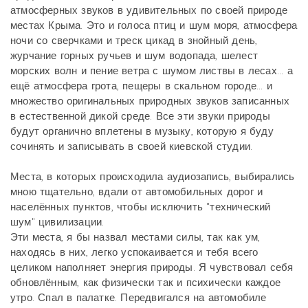
атмосферных звуков в удивительных по своей природе
местах Крыма. Это и голоса птиц и шум моря, атмосфера
ночи со сверчками и треск цикад в знойный день,
журчание горных ручьев и шум водопада, шелест
морских волн и пение ветра с шумом листвы в лесах... а
ещё атмосфера грота, пещеры в скальном городе... и
множество оригинальных природных звуков записанных
в естественной дикой среде. Все эти звуки природы
будут органично вплетены в музыку, которую я буду
сочинять и записывать в своей киевской студии.
Места, в которых происходила аудиозапись, выбирались
мною тщательно, вдали от автомобильных дорог и
населённых пунктов, чтобы исключить "технический
шум" цивилизации.
Эти места, я бы назвал местами силы, так как ум,
находясь в них, легко успокаивается и тебя всего
целиком наполняет энергия природы. Я чувствовал себя
обновлённым, как физически так и психически каждое
утро. Спал в палатке. Передвигался на автомобиле