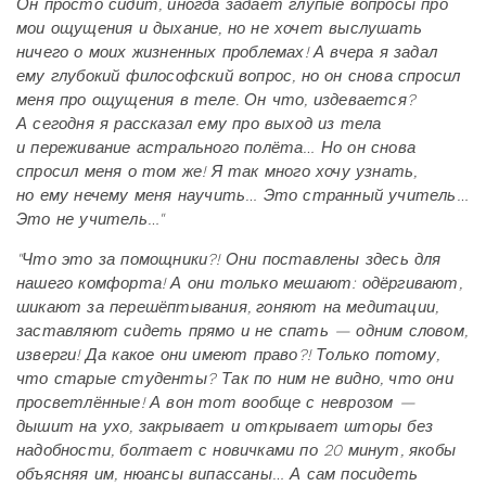
Он просто сидит, иногда задаёт глупые вопросы про
мои ощущения и дыхание, но не хочет выслушать
ничего о моих жизненных проблемах! А вчера я задал
ему глубокий философский вопрос, но он снова спросил
меня про ощущения в теле. Он что, издевается?
А сегодня я рассказал ему про выход из тела
и переживание астрального полёта… Но он снова
спросил меня о том же! Я так много хочу узнать,
но ему нечему меня научить… Это странный учитель…
Это не учитель…"
"Что это за помощники?! Они поставлены здесь для
нашего комфорта! А они только мешают: одёргивают,
шикают за перешёптывания, гоняют на медитации,
заставляют сидеть прямо и не спать — одним словом,
изверги! Да какое они имеют право?! Только потому,
что старые студенты? Так по ним не видно, что они
просветлённые! А вон тот вообще с неврозом —
дышит на ухо, закрывает и открывает шторы без
надобности, болтает с новичками по 20 минут, якобы
объясняя им, нюансы випассаны… А сам посидеть