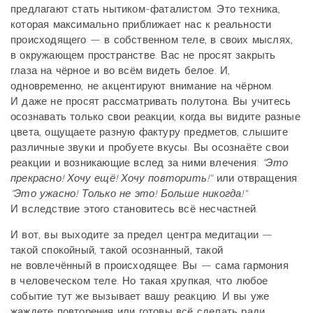
предлагают стать нытиком-фаталистом. Это техника,
которая максимально приближает нас к реальности
происходящего — в собственном теле, в своих мыслях,
в окружающем пространстве. Вас не просят закрыть
глаза на чёрное и во всём видеть белое. И,
одновременно, не акцентируют внимание на чёрном.
И даже не просят рассматривать полутона. Вы учитесь
осознавать только свои реакции, когда вы видите разные
цвета, ощущаете разную фактуру предметов, слышите
различные звуки и пробуете вкусы. Вы осознаёте свои
реакции и возникающие вслед за ними влечения:
"Это
прекрасно! Хочу ещё! Хочу повторить!"
или отвращения:
"Это ужасно! Только не это! Больше никогда!"
И вследствие этого становитесь всё несчастней.
И вот, вы выходите за предел центра медитации —
такой спокойный, такой осознанный, такой
не вовлечённый в происходящее. Вы — сама гармония
в человеческом теле. Но такая хрупкая, что любое
событие тут же вызывает вашу реакцию. И вы уже
жаждете повторения или готовы всё сделать ради