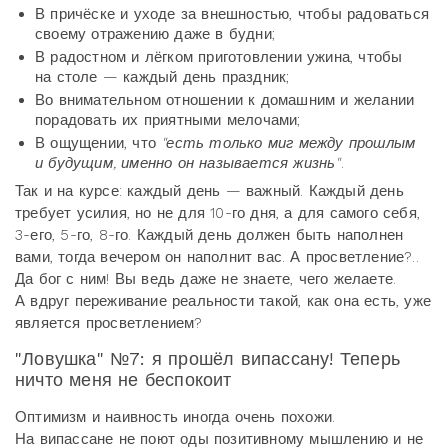
В причёске и уходе за внешностью, чтобы радоваться
своему отражению даже в будни;
В радостном и лёгком приготовлении ужина, чтобы
на столе — каждый день праздник;
Во внимательном отношении к домашним и желании
порадовать их приятными мелочами;
В ощущении, что
"есть только миг между прошлым
и будущим, именно он называется жизнь"
.
Так и на курсе: каждый день — важный. Каждый день
требует усилия, но не для 10-го дня, а для самого себя,
3-его, 5-го, 8-го. Каждый день должен быть наполнен
вами, тогда вечером он наполнит вас. А просветление?..
Да бог с ним! Вы ведь даже не знаете, чего желаете.
А вдруг переживание реальности такой, как она есть, уже
является просветлением?
"Ловушка" №7: я прошёл випассану! Теперь
ничто меня не беспокоит
Оптимизм и наивность иногда очень похожи.
На випассане не поют оды позитивному мышлению и не