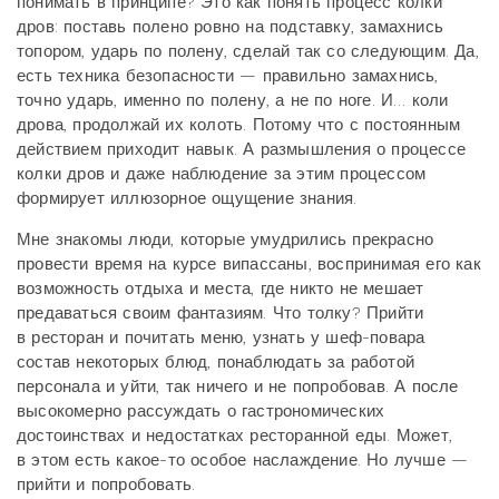
понимать в принципе? Это как понять процесс колки
дров: поставь полено ровно на подставку, замахнись
топором, ударь по полену, сделай так со следующим. Да,
есть техника безопасности — правильно замахнись,
точно ударь, именно по полену, а не по ноге. И… коли
дрова, продолжай их колоть. Потому что с постоянным
действием приходит навык. А размышления о процессе
колки дров и даже наблюдение за этим процессом
формирует иллюзорное ощущение знания.
Мне знакомы люди, которые умудрились прекрасно
провести время на курсе випассаны, воспринимая его как
возможность отдыха и места, где никто не мешает
предаваться своим фантазиям. Что толку? Прийти
в ресторан и почитать меню, узнать у шеф-повара
состав некоторых блюд, понаблюдать за работой
персонала и уйти, так ничего и не попробовав. А после
высокомерно рассуждать о гастрономических
достоинствах и недостатках ресторанной еды. Может,
в этом есть какое-то особое наслаждение. Но лучше —
прийти и попробовать.