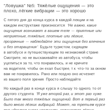
"Ловушка" №5: Тяжёлые ощущения — это
плохо, лёгкие вибрации — это хорошо
С пятого дня до конца курса в каждой лекции и на
каждом инструктаже произносится:
"Не важно, какие
ощущения возникают в вашем теле — приятные или
неприятные, тяжёлые, плотные или лёгкие,
прозрачные — наблюдайте эти ощущения без влечения
и без отвращения"
. Будьте туристом, сидящем
в автобусе и путешествующем по незнакомой стране.
Смотрите, но не выскакивайте из автобуса, чтобы
уцепиться за то, что понравилось, и не кричите
на водителя, чтобы он ехал быстрее, т.к. что-то за окном
вам не понравилось. Рано или поздно оно исчезнет
из вашего поля зрения. Просто наблюдайте.
Но каждый раз в конце курса я слышу то одного, то от
другого студента:
"Я уже второй раз, и этот раз хуже.
Было так много тяжёлых ощущений. Вот в первый раз
было много лёгких вибраций. Может, на третьем курсе
мне удастся снова увеличить количество лёгких,