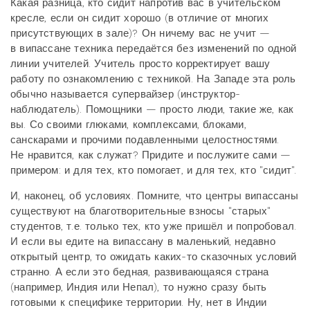
Какая разница, кто сидит напротив вас в учительском
кресле, если он сидит хорошо (в отличие от многих
присутствующих в зале)? Он ничему вас не учит —
в випассане техника передаётся без изменений по одной
линии учителей. Учитель просто корректирует вашу
работу по ознакомлению с техникой. На Западе эта роль
обычно называется супервайзер (инструктор-
наблюдатель). Помощники — просто люди, такие же, как
вы. Со своими глюками, комплексами, блоками,
санскарами и прочими подавленными целостностями.
Не нравится, как служат? Придите и послужите сами —
примером: и для тех, кто помогает, и для тех, кто "сидит".
И, наконец, об условиях. Помните, что центры випассаны
существуют на благотворительные взносы "старых"
студентов, т.е. только тех, кто уже пришёл и попробовал.
И если вы едите на випассану в маленький, недавно
открытый центр, то ожидать каких-то сказочных условий
странно. А если это бедная, развивающаяся страна
(например, Индия или Непал), то нужно сразу быть
готовыми к специфике территории. Ну, нет в Индии