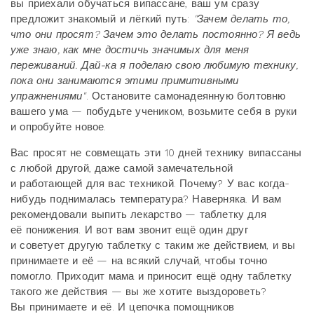
вы приехали обучаться випассане, ваш ум сразу
предложит знакомый и лёгкий путь:
"Зачем делать то,
что они просят? Зачем это делать постоянно? Я ведь
уже знаю, как мне достичь значимых для меня
переживаний. Дай-ка я поделаю свою любимую технику,
пока они занимаются этими примитивными
упражнениями"
. Остановите самонадеянную болтовню
вашего ума — побудьте учеником, возьмите себя в руки
и опробуйте новое.
Вас просят не совмещать эти 10 дней технику випассаны
с любой другой, даже самой замечательной
и работающей для вас техникой. Почему? У вас когда-
нибудь поднималась температура? Наверняка. И вам
рекомендовали выпить лекарство — таблетку для
её понижения. И вот вам звонит ещё один друг
и советует другую таблетку с таким же действием, и вы
принимаете и её — на всякий случай, чтобы точно
помогло. Приходит мама и приносит ещё одну таблетку
такого же действия — вы же хотите выздороветь?
Вы принимаете и её. И цепочка помощников