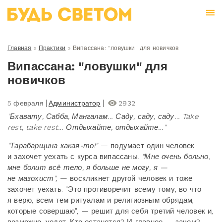
Главная
»
Практики
»
Випассана: "ловушки" для новичков
Випассана: "ловушки" для
новичков
5 февраля
Администратор
2932
"Бхавату, Сабба, Мангалам… Саду, саду, саду… Take
rest, take rest… Отдыхайте, отдыхайте…"
"Тарабарщина какая-то!"
— подумает один человек
и захочет уехать с курса випассаны.
"Мне очень больно,
мне болит всё тело, я больше не могу, я —
не мазохист",
— воскликнет другой человек и тоже
захочет уехать. "Это противоречит всему тому, во что
я верю, всем тем ритуалам и религиозным обрядам,
которые совершаю", — решит для себя третий человек и,