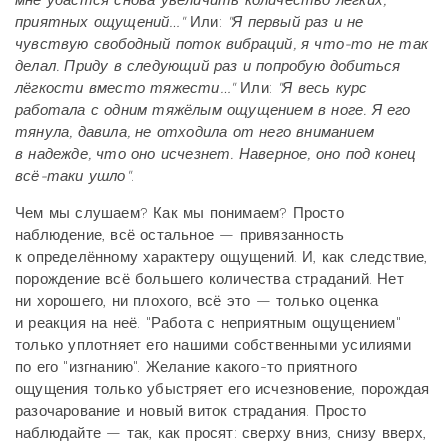
приятных ощущений…"
Или:
"Я первый раз и не
чувствую свободный поток вибраций, я что-то не так
делал. Приду в следующий раз и попробую добиться
лёгкости вместо тяжести…"
Или:
"Я весь курс
работала с одним тяжёлым ощущением в ноге. Я его
тянула, давила, не отходила от него вниманием
в надежде, что оно исчезнет. Наверное, оно под конец
всё-таки ушло"
.
Чем мы слушаем? Как мы понимаем? Просто
наблюдение, всё остальное — привязанность
к определённому характеру ощущений. И, как следствие,
порождение всё большего количества страданий. Нет
ни хорошего, ни плохого, всё это — только оценка
и реакция на неё. "Работа с неприятным ощущением"
только уплотняет его нашими собственными усилиями
по его "изгнанию". Желание какого-то приятного
ощущения только убыстряет его исчезновение, порождая
разочарование и новый виток страдания. Просто
наблюдайте — так, как просят: сверху вниз, снизу вверх,