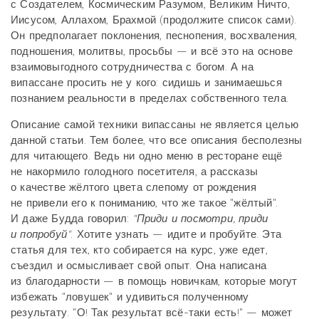
с Создателем, Космическим Разумом, Великим Ничто,
Иисусом, Аллахом, Брахмой (продолжите список сами).
Он предполагает поклонения, песнопения, восхваления,
подношения, молитвы, просьбы — и всё это на основе
взаимовыгодного сотрудничества с богом. А на
випассане просить не у кого: сидишь и занимаешься
познанием реальности в пределах собственного тела.
Описание самой техники випассаны не является целью
данной статьи. Тем более, что все описания бесполезны
для читающего. Ведь ни одно меню в ресторане ещё
не накормило голодного посетителя, а рассказы
о качестве жёлтого цвета слепому от рождения
не привели его к пониманию, что же такое "жёлтый".
И даже Будда говорил:
"Приди и посмотри, приди
и попробуй"
. Хотите узнать — идите и пробуйте. Эта
статья для тех, кто собирается на курс, уже едет,
съездил и осмысливает свой опыт. Она написана
из благодарности — в помощь новичкам, которые могут
избежать "ловушек" и удивиться полученному
результату. "О! Так результат всё-таки есть!" — может