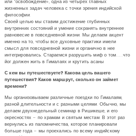
или “освобождение», одна из четырех главных
жизненных задач человека с точки зрения индийской
философии.
Своей целью мы ставим достижение глубинных
внутренних состояний и умение сохранять внутреннее
равновесие в повседневной жизни. Мы делаем акцент
именно на то, чтобы все духовные практики имели
смысл для повседневной жизни и органично в нее
интегрировались. Стараемся разрушить миф о том……что
йог должен жить в Гималаях и крутить асаны
С кем вы путешествуете? Какова цель вашего
путешествия? Каков маршрут, сколько
он
займет
времени?
Мы организовываем различные поездки по Гималаям,
разной длительности и с разными целями. Обычно, мы
делаем двухнедельный семинар в Ришикеше, и его
окресностях – по храмам и святым местам. В этот раз
вернулись из паломничества, которое планировали
больше года – мы проехались по всему индийскому