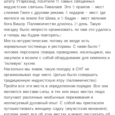
штату Утаркханд, посетили 15 самых священных
индуистских святынь Гималаев. Это 5 праягов – мест
слияния Ганги с другими реками, 5 кедаров – мест, где
являлся на земле бог Шива, и 5 бадри – мест явления
бога Вишну. Паломничество длилось 21 день. Такую
поездку было непросто организовать, но нам это удалось
и теперь мы будем повторятьJ
Места нетуристические, потому не везде есть
нормальные гостиницы и рестораны. С нами было 7
человек персонала (повара, проводники, носильщики), мы
закупили и возили с собой оборудование для кемпинга и
“полевую” кухню.
Насколько мы знаем, такую поездку в СНГ не
организовывал еще никто. Целью было совершить
традиционную индуистскую ятру (паломничество).
Пройти все эти места в определенном порядке. Все они
являются местами силы, в тех или иных местах люди
получают различные необычные переживания и
неописуемый духовный опыт. С собой мы пригласили
путешествовать женщину-садху (инуистская монахиня),
которая знает все об этих местах и может рассказать об