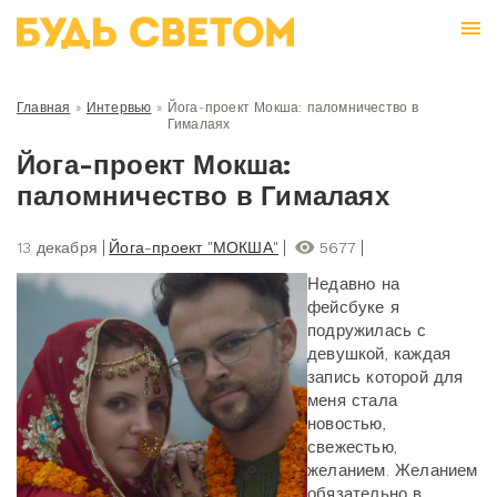
Главная
»
Интервью
»
Йога-проект Мокша: паломничество в
Гималаях
Йога-проект Мокша:
паломничество в Гималаях
13 декабря
Йога-проект "МОКША"
5677
Недавно на
фейсбуке я
подружилась с
девушкой, каждая
запись которой для
меня стала
новостью,
свежестью,
желанием. Желанием
обязательно в