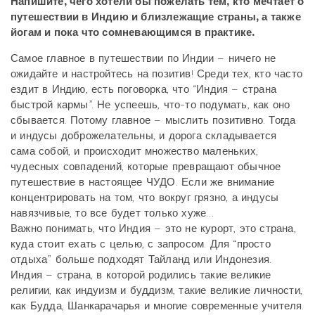
Напишите, чего хотели бы пожелать тем, кто мечтает о
путешествии в Индию и близлежащие страны, а также
йогам и пока что сомневающимся в практике.
Самое главное в путешествии по Индии – ничего не
ожидайте и настройтесь на позитив! Среди тех, кто часто
ездит в Индию, есть поговорка, что “Индия – страна
быстрой кармы”. Не успеешь, что-то подумать, как оно
сбывается. Потому главное – мыслить позитивно. Тогда
и индусы доброжелательны, и дорога складывается
сама собой, и происходит множество маленьких,
чудесных совпадений, которые превращают обычное
путешествие в настоящее ЧУДО. Если же внимание
концентрировать на том, что вокруг грязно, а индусы
навязчивые, то все будет только хуже…
Важно понимать, что Индия – это не курорт, это страна,
куда стоит ехать с целью, с запросом. Для “просто
отдыха” больше подходят Тайланд или Индонезия.
Индия – страна, в которой родились такие великие
религии, как индуизм и буддизм, такие великие личности,
как Будда, Шанкарачарья и многие современные учителя.