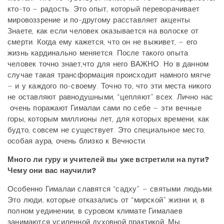
кто-то – радость. Это опыт, который переворачивает
мировоззрение и по-другому расставляет акценты.
Знаете, как если человек оказывается на волоске от
смерти. Когда ему кажется, что он не выживет, – его
жизнь кардинально меняется. После такого опыта
человек точно знает,что для него ВАЖНО. Но в данном
случае такая трансформация происходит намного мягче
– и у каждого по-своему. Точно то, что эти места никого
не оставляют равнодушными, “цепляют” всех. Лично нас
очень поражают Гималаи сами по себе – эти вечные
горы, которым миллионы лет, для которых времени, как
будто, совсем не существует. Это специальное место,
особая аура, очень близко к Вечности.
Много ли гуру и учителей вы уже встретили на пути?
Чему они вас научили?
Особенно Гималаи славятся “садху” – святыми людьми.
Это люди, которые отказались от “мирской” жизни и, в
полном уединении, в суровом климате Гималаев
занимаются усиленной духовной практикой. Мы