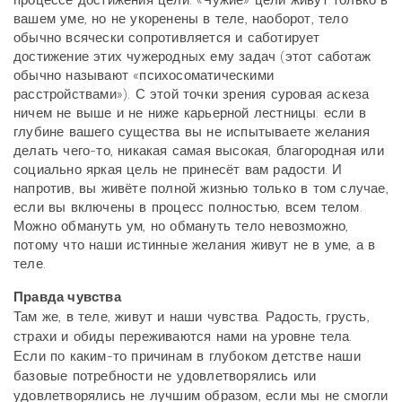
процессе достижения цели. «Чужие» цели живут только в
вашем уме, но не укоренены в теле, наоборот, тело
обычно всячески сопротивляется и саботирует
достижение этих чужеродных ему задач (этот саботаж
обычно называют «психосоматическими
расстройствами»). С этой точки зрения суровая аскеза
ничем не выше и не ниже карьерной лестницы: если в
глубине вашего существа вы не испытываете желания
делать чего-то, никакая самая высокая, благородная или
социально яркая цель не принесёт вам радости. И
напротив, вы живёте полной жизнью только в том случае,
если вы включены в процесс полностью, всем телом.
Можно обмануть ум, но обмануть тело невозможно,
потому что наши истинные желания живут не в уме, а в
теле.
Правда чувства
Там же, в теле, живут и наши чувства. Радость, грусть,
страхи и обиды переживаются нами на уровне тела.
Если по каким-то причинам в глубоком детстве наши
базовые потребности не удовлетворялись или
удовлетворялись не лучшим образом, если мы не смогли