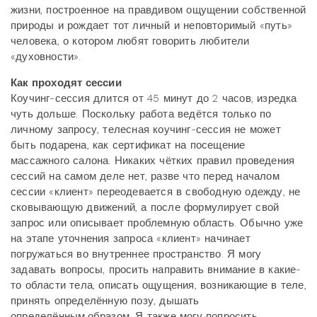
жизни, построенное на правдивом ощущении собственной
природы и рождает тот личный и неповторимый «путь»
человека, о котором любят говорить любители
«духовности».
Как проходят сессии
Коучинг-сессия длится от 45 минут до 2 часов, изредка
чуть дольше. Поскольку работа ведётся только по
личному запросу, телесная коучинг-сессия не может
быть подарена, как сертификат на посещение
массажного салона. Никаких чётких правил проведения
сессий на самом деле нет, разве что перед началом
сессии «клиент» переодевается в свободную одежду, не
сковывающую движений, а после формулирует свой
запрос или описывает проблемную область. Обычно уже
на этапе уточнения запроса «клиент» начинает
погружаться во внутреннее пространство. Я могу
задавать вопросы, просить направить внимание в какие-
то области тела, описать ощущения, возникающие в теле,
принять определённую позу, дышать
определённым.образом. Я также могу попросить