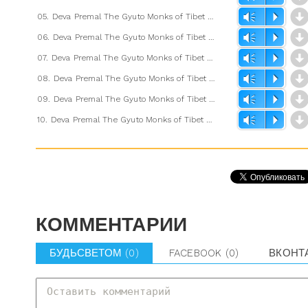
05. Deva Premal The Gyuto Monks of Tibet - Perfection.mp3
Vm
P
06. Deva Premal The Gyuto Monks of Tibet - Wisdom.mp3
Vm
P
07. Deva Premal The Gyuto Monks of Tibet - White Tara.mp3
Vm
P
08. Deva Premal The Gyuto Monks of Tibet - Healing.mp3
Vm
P
09. Deva Premal The Gyuto Monks of Tibet - Prosperity.mp3
Vm
P
10. Deva Premal The Gyuto Monks of Tibet - Dedication.mp3
Vm
P
КОММЕНТАРИИ
БУДЬСВЕТОМ
(0)
FACEBOOK
(0)
ВКОНТ