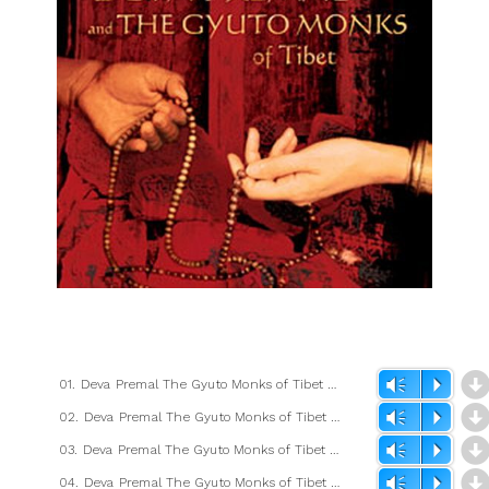
01. Deva Premal The Gyuto Monks of Tibet - Invocation.mp3
Vm
P
02. Deva Premal The Gyuto Monks of Tibet - Compassion.mp3
Vm
P
03. Deva Premal The Gyuto Monks of Tibet - Purifucation.mp3
Vm
P
04. Deva Premal The Gyuto Monks of Tibet - Buddha.mp3
Vm
P