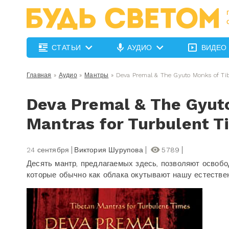
СТАТЬИ
АУДИО
ВИДЕО
Главная
»
Аудио
»
Мантры
»
Deva Premal & The Gyuto Monks of Tib
Deva Premal & The Gyuto
Mantras for Turbulent T
24 сентября
Виктория Шурупова
5789
Десять мантр, предлагаемых здесь, позволяют освоб
которые обычно как облака окутывают нашу естестве