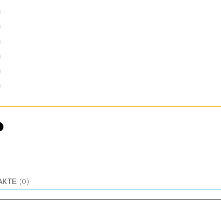
d
d
d
d
d
d
АКТЕ
(0)