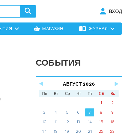
ВХОД
ЫТИЯ
МАГАЗИН
ЖУРНАЛ
СОБЫТИЯ
АВГУСТ 2026
Пн
Вт
Ср
Чт
Пт
Сб
Вс
,
1
2
3
4
5
6
7
8
9
10
11
12
13
14
15
16
17
18
19
20
21
22
23