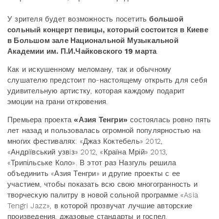
У зрителя будет возможность посетить
большой
сольный концерт певицы, который состоится в Киеве
в Большом зале Национальной Музыкальной
Академии им. П.И.Чайковского 19 марта
.
Как и искушенному меломану, так и обычному
слушателю предстоит по-настоящему открыть для себя
удивительную артистку, которая каждому подарит
эмоции на грани откровения.
Премьера проекта
«Азия Тенгри»
состоялась ровно пять
лет назад и пользовалась огромной популярностью на
многих фестивалях: «Джаз Коктебель» 2012,
«Андрiївський узвiз» 2012, «Країна Мрій» 2013,
«Трипільське Коло». В этот раз Назгуль решила
объединить «Азия Тенгри» и другие проекты с ее
участием, чтобы показать всю свою многогранность и
творческую палитру в новой сольной программе «Asia
Tengri Jazz», в которой прозвучат лучшие авторские
произведения, джазовые стандарты и госпел.