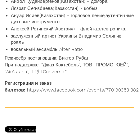
Айбол Кудайбергенов(Казахстан) - домбра
Ляззат Сегизбаева(Казахстан) - кобыз
Ануар Исаев(Казахстан) - горловое пение,аутентичные
духовые инструменты.
Алексей Ретинский(Австрия) - флейта,электроника.
заслуженный артист Украины Владимир Соляник -
рояль
вокальный ансамбль Alter Ratio
Режиссёр постановщик: Виктор Рубан.
При поддержке: "Джаз Коктебель", ТОВ "ПРОМО ЮЕЙ",
"AirAstana", "LightConverse."
Регистрация и заказ
билетов:
https://www.facebook.com/events/7701903531382