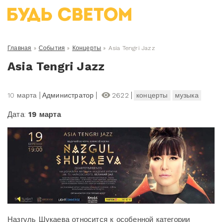
Главная
»
События
»
Концерты
»
Asia Tengri Jazz
Asia Tengri Jazz
10 марта
Администратор
2622
концерты
музыка
Дата:
19 марта
Назгуль Шукаева относится к особенной категории