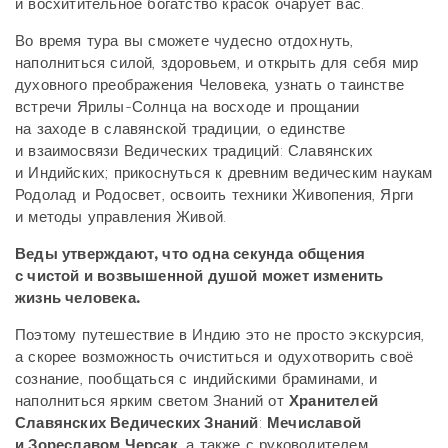
и восхитительное богатство красок очарует вас.
Во время тура вы сможете чудесно отдохнуть,
наполниться силой, здоровьем, и открыть для себя мир
духовного преображения Человека, узнать о таинстве
встречи Ярилы-Солнца на восходе и прощании
на заходе в славянской традиции, о единстве
и взаимосвязи Ведических традиций: Славянских
и Индийских; прикоснуться к древним ведическим наукам
Родолад и Родосвет, освоить техники Живопения, Ярги
и методы управления Живой.
Веды утверждают, что одна секунда общения
с чистой и возвышенной душой может изменить
жизнь человека.
Поэтому путешествие в Индию это не просто экскурсия,
а скорее возможность очиститься и одухотворить своё
сознание, пообщаться с индийскими браминами, и
наполниться ярким светом Знаний от
Хранителей
Славянских Ведических Знаний
:
Мечиславой
и Зореславом Черсак
, а также с руководителем