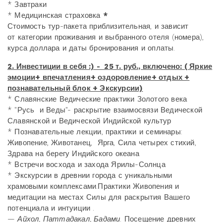
* Завтраки
* Медицинская страховка
*
Стоимость тур-пакета приблизительная, и зависит
от категории проживания и выбранного отеля (номера),
курса доллара и даты бронирования и оплаты.
2. Инвестиции в себя :) - 25 т. руб., включено: ( Яркие
эмоции+ впечатления+ оздоровление+ отдых +
п
ознавательный блок + Экскурсии)
* Славянские Ведические практики Золотого века
* "Русь и Веды"- раскрытие взаимосвязи Ведической
Славянской и Ведической Индийской культур
* Познавательные лекции, практики и семинары:
Живопение, Животанец, Ярга, Сила четырех стихий,
Здрава на берегу Индийского океана
* Встречи восхода и захода Ярилы-Солнца
* Экскурсии в древнии города с уникальными
храмовыми комплексами.Практики Живопения и
медитации на местах Силы для раскрытия Вашего
потенциала и интуиции .
—
Айхол, Паттадакал, Бадами
. Посещение древних