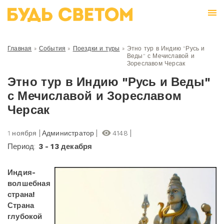
Главная
»
События
»
Поездки и туры
»
Этно тур в Индию "Русь и
Веды" с Мечиславой и
Зореславом Черсак
Этно тур в Индию "Русь и Веды"
с Мечиславой и Зореславом
Черсак
1 ноября
Администратор
4148
Период:
3 - 13 декабря
Индия-
волшебная
страна!
Страна
глубокой