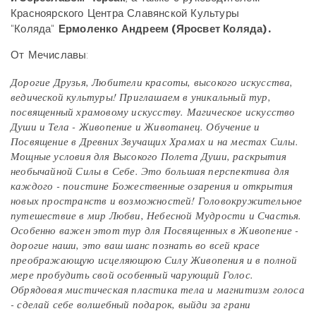
Красноярского Центра Славянской Культуры
"Коляда"
Ерм
оленко Андреем (Яросвет Коляда).
От Мечиславы:
Дорогие Друзья, Любители красоты, высокого искусства,
ведической культуры! Приглашаем в уникальный тур,
посвященный храмовому искусству. Магическое искусство
Души и Тела - Живопение и Животанец. Обучение и
Посвящение в Древних Звучащих Храмах и на местах Силы.
Мощные условия для Высокого Полета Души, раскрытия
необычайной Силы в Себе. Это большая перспектива для
каждого - поистине Божественные озарения и открытия
новых пространств и возможностей! Головокружительное
путешествие в мир Любви, Небесной Мудрости и Счастья.
Особенно важен этот тур для Посвященных в Живопение -
дорогие наши, это ваш шанс познать во всей красе
преображающую исцеляющюю Силу Живопения и в полной
мере пробудить свой особенный чарующий Голос.
Обрядовая мистическая пластика тела и магнитизм голоса
- сделай себе волшебный подарок, выйди за грани