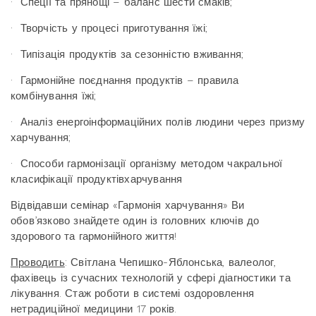
·
Спеції та прянощі – баланс шести смаків;
·
Творчість у процесі приготування їжі;
·
Типізація продуктів за сезонністю вживання;
·
Гармонійне поєднання продуктів – правила
комбінування їжі;
·
Аналіз енергоінформаційних полів людини через призму
харчування;
·
Способи гармонізації організму методом чакральної
класифікації продуктівхарчування
Відвідавши семінар «Гармонія харчування» Ви
обов’язково знайдете один із головних ключів до
здорового та гармонійного життя!
Проводить
: Світлана Чепишко-Яблонська, валеолог,
фахівець із сучасних технологій у сфері діагностики та
лікування. Стаж роботи в системі оздоровлення
нетрадиційної медицини 17 років.