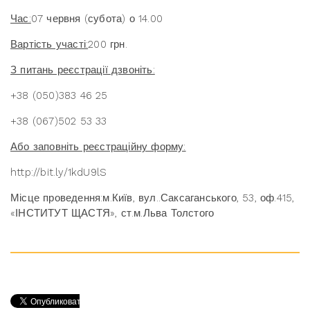
Час:
07 червня (субота) о 14.00
Вартість участі:
200 грн.
З питань реєстрації дзвоніть:
+38 (050)383 46 25
+38 (067)502 53 33
Або заповніть реєстраційну форму:
http://bit.ly/1kdU9lS
Місце проведення:м.Київ, вул..Саксаганського, 53, оф.415,
«ІНСТИТУТ ЩАСТЯ», ст.м.Льва Толстого