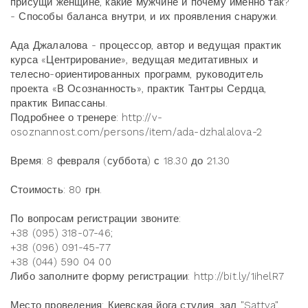
присущи женщине, какие мужчине и почему именно так?
- Способы баланса внутри, и их проявления снаружи.
Ада Джалалова - процессор, автор и ведущая практик
курса «Центрирование», ведущая медитативных и
телесно-ориентированных программ, руководитель
проекта «В Осознанность», практик Тантры Сердца,
практик Випассаны.
Подробнее о тренере: http://v-
osoznannost.com/persons/item/ada-dzhalalova-2
Время: 8 февраля (суббота) с 18.30 до 21.30
Стоимость: 80 грн.
По вопросам регистрации звоните:
+38 (095) 318-07-46;
+38 (096) 091-45-77
+38 (044) 590 04 00
Либо заполните форму регистрации: http://bit.ly/1ihelR7
Место проведения: Киевская йога студия, зал "Sattva",