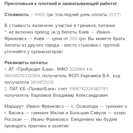
Приготовься к плотной и захватывающей работе!
Стоимость
– 4400 грн (последний день оплаты 31.07)
В стоимость включено: участие в тренинге, питание.
* не включен проезд (ж/д билеты Киев — Ивано-
Франковск — Киев — цена от 300 грн. Вы можете брать
билеты из другого города - место стыковки с группой
уточняйте у организаторов)
Реквизиты оплаты:
1. АТ «ПроКредит Банк», МФО 320984 т/с
26006210332399, получатель ФОП Харламов В.А., код
получателя 2604721210.
2. ПАТ КБ «ПриватБанк» счет 5168742324363781,
получатель Харламов Владимир Александрович.
Маршрут: Ивано-Франковск — с. Осмолода — треккинг к
г. Висока — треккинг Малая и Большая Сивуля — озеро
Росохан — Ивано-Франковск. Ежедневно мы будем
проводить практики и занятия.