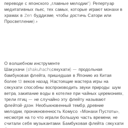
переводе с японского „главные мелодии“). Репертуар
медитативных пьес, тех самых, которые играют монахи в
храмах в Zen буддизме, чтобы достичь Сатори или
Просветление).»
О волшебном инструменте
Шакухачи (shakuhachi,сякухати) — продольная
бамбуковая флейта, пришедшая в Японию из Китая
более 13 веков назад. Настоящие мастера игры на
сякухати способны воспроизводить звуки природы: шум
ветра, закипание воды в котелке при чайных церемониях,
трели птиц — не случайно эту флейту называют
флейтой-дзэн. Необыкновенный тембр, древние
мелодии, проникновенность Комусо. «Монахи Пустоты»,
несмотря на то что играли большую часть времени, не
считали себя музыкантами. Бамбуковая флейта cякухати