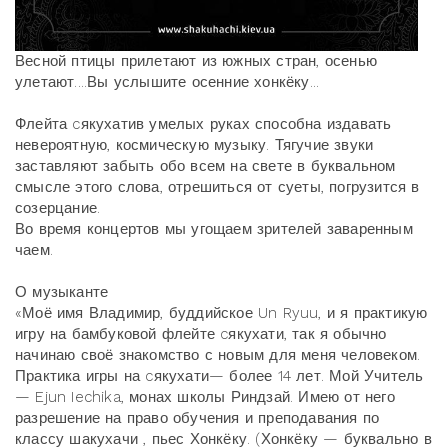
Весной птицы прилетают из южных стран, осенью
улетают....Вы услышите осенние хонкёку...
Флейта cякухатив умелых руках способна издавать
невероятную, космическую музыку. Тягучие звуки
заставляют забыть обо всем на свете в буквальном
смысле этого слова, отрешиться от суеты, погрузится в
созерцание.
Во время концертов мы угощаем зрителей заваренным
чаем.
О музыканте
«Моё имя Владимир, буддийское Un Ryuu, и я практикую
игру на бамбуковой флейте cякухати, так я обычно
начинаю своё знакомство с новым для меня человеком.
Практика игры на cякухати— более 14 лет. Мой Учитель
— Ejun Iechika, монах школы Риндзай. Имею от него
разрешение на право обучения и преподавания по
классу шакухачи , пьес Хонкёку. (Хонкёку — буквально в