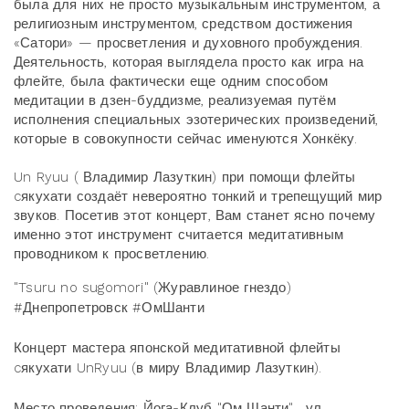
была для них не просто музыкальным инструментом, а
религиозным инструментом, средством достижения
«Сатори» — просветления и духовного пробуждения.
Деятельность, которая выглядела просто как игра на
флейте, была фактически еще одним способом
медитации в дзен-буддизме, реализуемая путём
исполнения специальных эзотерических произведений,
которые в совокупности сейчас именуются Хонкёку.
Un Ryuu ( Владимир Лазуткин) при помощи флейты
cякухати создаёт невероятно тонкий и трепещущий мир
звуков. Посетив этот концерт, Вам станет ясно почему
именно этот инструмент считается медитативным
проводником к просветлению.
"Tsuru no sugomori" (Журавлиное гнездо)
#Днепропетровск #ОмШанти
Концерт мастера японской медитативной флейты
cякухати UnRyuu (в миру Владимир Лазуткин).
Место проведения: Йога-Клуб "Ом Шанти" , ул.