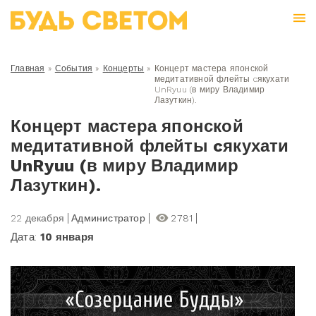
Главная
»
События
»
Концерты
»
Концерт мастера японской
медитативной флейты cякухати
UnRyuu (в миру Владимир
Лазуткин).
Концерт мастера японской
медитативной флейты cякухати
UnRyuu (в миру Владимир
Лазуткин).
22 декабря
Администратор
2781
Дата:
10 января