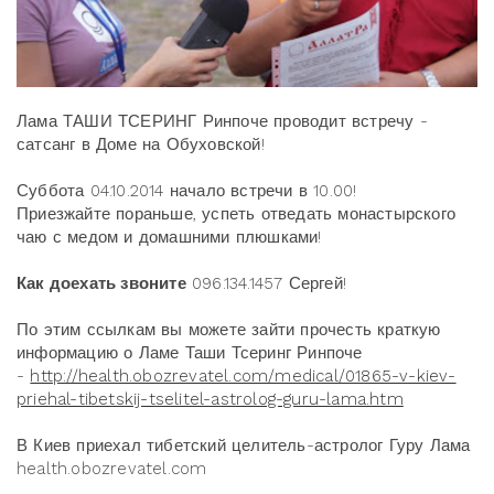
Лама ТАШИ ТСЕРИНГ Ринпоче проводит встречу -
сатсанг в Доме на Обуховской!
Суббота 04.10.2014 начало встречи в 10.00!
Приезжайте пораньше, успеть отведать монастырского
чаю с медом и домашними плюшками!
Как доехать звоните
096.134.1457 Сергей!
По этим ссылкам вы можете зайти прочесть краткую
информацию о Ламе Таши Тсеринг Ринпоче
-
http://health.obozrevatel.com/medical/01865-v-kiev-
priehal-tibetskij-tselitel-astrolog-guru-lama.htm
В Киев приехал тибетский целитель-астролог Гуру Лама
health.obozrevatel.com