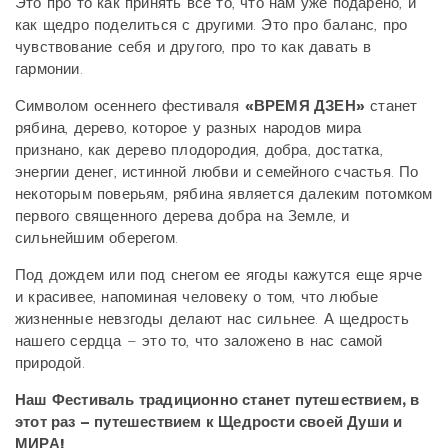
Это про то как принять все то, что нам уже подарено, и
как щедро поделиться с другими. Это про баланс, про
чувствование себя и другого, про то как давать в
гармонии.
Символом осеннего фестиваля
«ВРЕМЯ ДЗЕН»
станет
рябина, дерево, которое у разных народов мира
признано, как дерево плодородия, добра, достатка,
энергии денег, истинной любви и семейного счастья. По
некоторым поверьям, рябина является далеким потомком
первого священного дерева добра на Земле, и
сильнейшим оберегом.
Под дождем или под снегом ее ягоды кажутся еще ярче
и красивее, напоминая человеку о том, что любые
жизненные невзгоды делают нас сильнее. А щедрость
нашего сердца – это то, что заложено в нас самой
природой.
Наш Фестиваль традиционно станет путешествием, в
этот раз – путешествием к Щедрости своей Души и
МИРА!