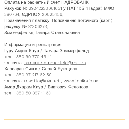
Оплата на расчетный счет НАДРОБАНК
Рахунок № 29242220001051 у ПАТ "КБ “Надра”, МФО
380764, ЄДРПОУ 20025456,
Призначення платежу: Поповнення поточного (карт.)
рахунку № 81306273,
Зоммерфельд Тамара Станіславівна.
Информация и регистрация:
Гуру Амрит Каур / Тамара Зоммерфельд
тел. +380 99 770 45 41
эл.почта:
tamara-sommerfeld@mail.ru
Харсаран Сингх / Сергей Букацела
тел. +380 97 217 62 50
эл.почта:
mantika@ukr.net
,
www.ilonika.in.ua
Амар Дхарам Каур / Виктория Фелонова
тел. +380 50 397 11 63