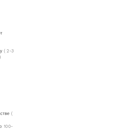
от
у ( 2-3
)
стве (
: 100-