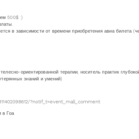
тем 500
$ :)
платы.
уется в зависимости от времени приобретения авиа билета (ч
телесно-ориентированной терапии, носитель практик глубоко
утерянных знаний и умений)
9311402098612/?notif_t=event_mall_comment
и в Гоа