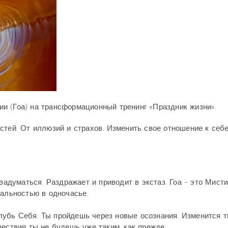
и (Гоа) на трансформационный тренинг «Праздник жизни».
тей. От иллюзий и страхов. Изменить свое отношение к себе
 задуматься. Раздражает и приводит в экстаз. Гоа - это Мист
еальностью в одночасье.
убь Себя. Ты пройдешь через новые осознания. Изменится т
шествия ты не будешь уже таким, как прежде.