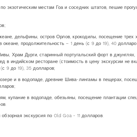
по экзотическим местам Гоа и соседних штатов, пешие прогу
ов;
океане, дельфины, остров Орлов, крокодилы, посещение трех 
в океане, продолжительность – 1 день (с 9 до 19), 40 долларо
вы, Храм Дурги, старинный португальский форт в джунглях,
ед в индийском ресторане (стоимость в цену экскурсии не вк
с 9 до 19), 35 долларов;
 озере и в водопаде, древние Шива-лингамы в пещерах, посе
лларов;
м, купание в водопаде, обезьяны, посещение плантации спец
ов.
обзорная экскурсия по Old Goa - 11 долларов.