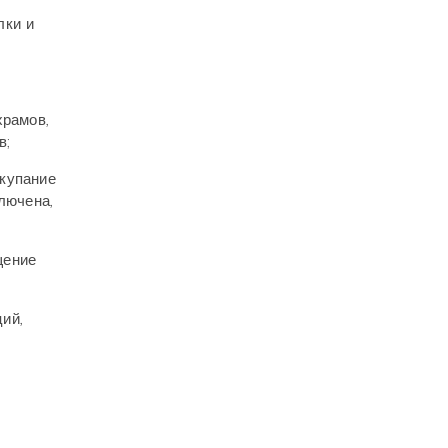
лки и
храмов,
в;
 купание
лючена,
щение
ий,