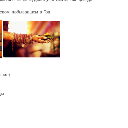
веком, побывавшем в Гоа…
ание)
цы