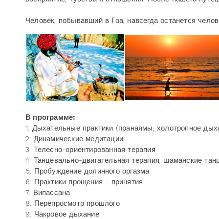
Человек, побывавший в Гоа, навсегда останется чело
В программе:
1. Дыхательные практики (пранаямы, холотропное дых
2. Динамические медитации
3. Телесно-ориентированная терапия
4. Танцевально-двигательная терапия, шаманские тан
5. Пробуждение долинного оргазма
6. Практики прощения - принятия
7. Випассана
8. Перепросмотр прошлого
9. Чакровое дыхание