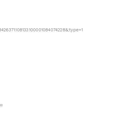
426371.108133.100001084074228&;type=1
!!