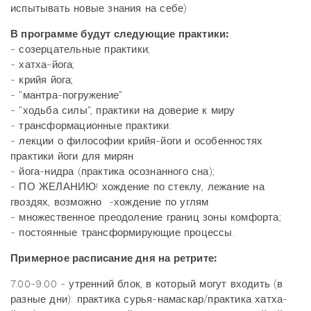
испытывать новые знания на себе)
В программе будут следующие практики:
- созерцательные практики;
- хатха-йога;
- крийя йога;
- "мантра-погружение"
- "ходьба силы", практики на доверие к миру
- трансформационные практики:
- лекции о философии крийя-йоги и особенностях
практики йоги для мирян
- йога-нидра (практика осознанного сна);
- ПО ЖЕЛАНИЮ! хождение по стеклу, лежание на
гвоздях, возможно -хождение по углям
- множественное преодоление границ зоны комфорта;
- постоянные трансформирующие процессы.
Примерное расписание дня на ретрите:
7.00-9.00 - утренний блок, в который могут входить (в
разные дни): практика сурья-намаскар/практика хатха-