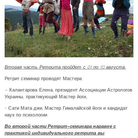
Вторая часть Ретрита пройдет с 01 по 10 августа.
Ретрит семинар проводят Мастера:
– Калантарова Елена, президент Ассоциации Астрологов
Украины, практикующий Мастер йоги,
- Сати Мата джи, Мастер Гималайской йоги и кандидат
наук по психологии.
Во второй части Ретрит-семинара наравне с
практикой индивидуального ретрита вы