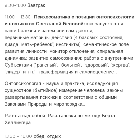
9.30-11.00 Завтрак
11.00 - 13.30
Психосоматика с позиции онтопсихологии
и ноэтики со Светланой Беловой:
как запускаются
наши болезни и зачем они нам даются;
первичные матрицы действия (4 базовых состояния,
диада "мать-ребенок", инстинкты); семантическое поле
развития личности; монитор отклонения; спиральная
динамика; развитие самосознания; работа с внутренними
Субъектами ("раненый", "больной", "здоровый", "жертва",
"лидер" и т.п.); трансформация и самоисцеление...
Онтопсихология - наука и практика, исследующая
сущностное (бытийное) измерение человека, законы
развертывания психики в соответствии с общими
Законами Природы и миропорядка...
Работа над собой. Расстановки по методу Берта
Хеллингера.
13.30 - 16.00 обед, отдых