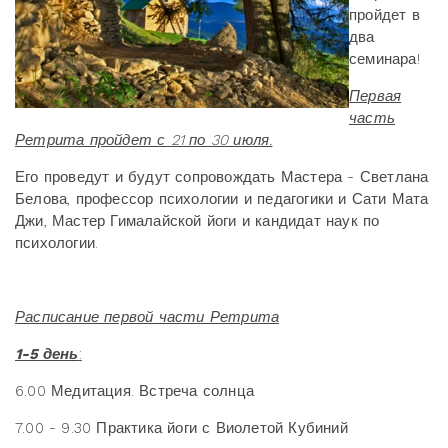
пройдет в
два
семинара!
Первая
часть
Ретрита пройдет с 21 по 30 июля.
Его проведут и будут сопровождать Мастера - Светлана
Белова, профессор психологии и педагогики и Сати Мата
Джи, Мастер Гималайской йоги и кандидат наук по
психологии.
Расписание первой части Ретрита
1-5 день
:
6.00 Медитация. Встреча солнца
7.00 - 9.30 Практика йоги с Виолетой Кубиний