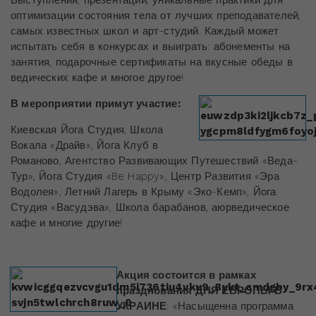
Выступления, презентации, уникальные практики для
оптимизации состояния тела
от лучших преподавателей,
самых известных школ и арт-студий. Каждый может
испытать себя в конкурсах и выиграть: абонементы на
занятия, подарочные сертификаты на вкусные обеды в
ведических кафе и многое другое!
В мероприятии примут участие:
Киевская Йога Студия, Школа
Вокала «Драйв», Йога Клуб в
Романово, Агентство Развивающих Путешествий «Веда-
Тур», Йога Студия «Be Happy», Центр Развития «Эра
Водолея», Летний Лагерь в Крыму «Эко-Кемп», Йога
Студия «Васудэва», Школа барабанов, аюрведическое
кафе и многие другие!
Акция состоится в рамках
празднования ДНЯ ЕВРОПЫ В
УКРАИНЕ
: «Насыщенна программа