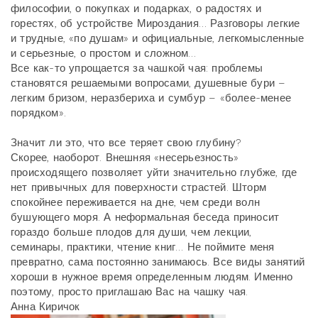
философии, о покупках и подарках, о радостях и
горестях, об устройстве Мироздания… Разговоры легкие
и трудные, «по душам» и официальные, легкомысленные
и серьезные, о простом и сложном…
Все как-то упрощается за чашкой чая: проблемы
становятся решаемыми вопросами, душевные бури –
легким бризом, неразбериха и сумбур – «более-менее
порядком».
Значит ли это, что все теряет свою глубину?
Скорее, наоборот. Внешняя «несерьезность»
происходящего позволяет уйти значительно глубже, где
нет привычных для поверхности страстей. Шторм
спокойнее переживается на дне, чем среди волн
бушующего моря. А неформальная беседа приносит
гораздо больше плодов для души, чем лекции,
семинары, практики, чтение книг… Не поймите меня
превратно, сама постоянно занимаюсь. Все виды занятий
хороши в нужное время определенным людям. Именно
поэтому, просто приглашаю Вас на чашку чая.
Анна Киричок