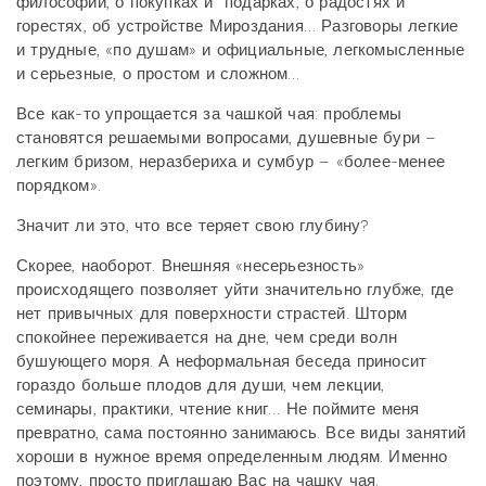
философии, о покупках и подарках, о радостях и
горестях, об устройстве Мироздания… Разговоры легкие
и трудные, «по душам» и официальные, легкомысленные
и серьезные, о простом и сложном…
Все как-то упрощается за чашкой чая: проблемы
становятся решаемыми вопросами, душевные бури –
легким бризом, неразбериха и сумбур – «более-менее
порядком».
Значит ли это, что все теряет свою глубину?
Скорее, наоборот. Внешняя «несерьезность»
происходящего позволяет уйти значительно глубже, где
нет привычных для поверхности страстей. Шторм
спокойнее переживается на дне, чем среди волн
бушующего моря. А неформальная беседа приносит
гораздо больше плодов для души, чем лекции,
семинары, практики, чтение книг… Не поймите меня
превратно, сама постоянно занимаюсь. Все виды занятий
хороши в нужное время определенным людям. Именно
поэтому, просто приглашаю Вас на чашку чая.