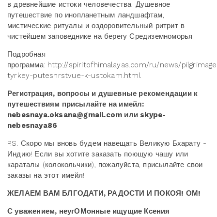
в древнейшие истоки человечества. Душевное
путешествие по инопланетным ландшафтам,
мистические ритуалы и оздоровительный ритрит в
чистейшем заповеднике на берегу Средиземноморья.
Подробная
программа: http://spiritofhimalayas.com/ru/news/pilgrimag
tyrkey-puteshrstvue-k-ustokam.html
Регистрация, вопросы и душевные рекомендации к
путешествиям присылайте на имейл:
nebesnaya.oksana@gmail.com или skype-
nebesnaya86
P.S. Скоро мы вновь будем навещать Великую Бхарату -
Индию! Если вы хотите заказать поющую чашу или
караталы (колокольчики), пожалуйста, присылайте свои
заказы на этот имейл!
ЖЕЛАЕМ ВАМ БЛГОДАТИ, РАДОСТИ И ПОКОЯ! ОМ!
С уважением, неугОМонные ищущие Ксения