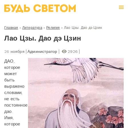
Главная
»
Литература
»
Религия
»
Лао Цзы. Дао дэ Цзин
Лао Цзы. Дао дэ Цзин
26 ноября
Администратор
2926
ДАО,
которое
может
быть
выражено
словами,
не есть
постоянное
дао.
Имя,
которое