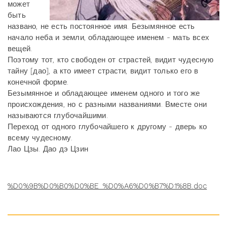
может
быть
названо, не есть постоянное имя.
Безымянное есть
начало неба и земли, обладающее именем - мать всех
вещей.
Поэтому тот, кто свободен от страстей, видит чудесную
тайну [дао],
а кто имеет страсти, видит только его в
конечной форме.
Безымянное и обладающее именем одного и того же
происхождения,
но с разными названиями. Вместе они
называются глубочайшими.
Переход от одного глубочайшего к другому - дверь ко
всему чудесному.
Лао Цзы. Дао дэ Цзин
%D0%9B%D0%B0%D0%BE_%D0%A6%D0%B7%D1%8B.doc