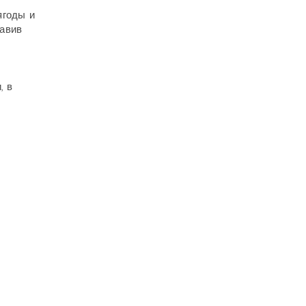
ягоды и
бавив
, в