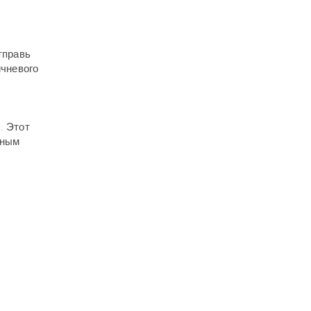
тправь
ичневого
. Этот
чным