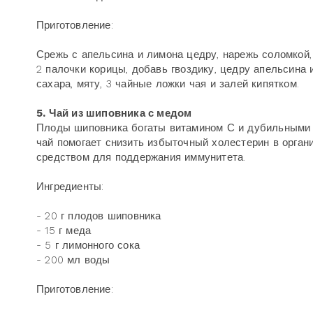
Приготовление:
Срежь с апельсина и лимона цедру, нарежь соломкой, 
2 палочки корицы, добавь гвоздику, цедру апельсина 
сахара, мяту, 3 чайные ложки чая и залей кипятком.
5. Чай из шиповника с медом
Плоды шиповника богаты витамином С и дубильными 
чай помогает снизить избыточный холестерин в орган
средством для поддержания иммунитета.
Ингредиенты:
- 20 г плодов шиповника
- 15 г меда
- 5 г лимонного сока
- 200 мл воды
Приготовление: