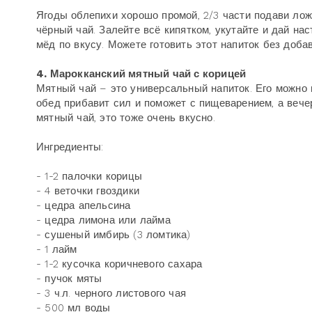
Ягоды облепихи хорошо промой, 2/3 части подави лож
чёрный чай. Залейте всё кипятком, укутайте и дай нас
мёд по вкусу. Можете готовить этот напиток без добав
4. Марокканский мятный чай с корицей
Мятный чай – это универсальный напиток. Его можно п
обед прибавит сил и поможет с пищеварением, а вече
мятный чай, это тоже очень вкусно.
Ингредиенты:
- 1-2 палочки корицы
- 4 веточки гвоздики
- цедра апельсина
- цедра лимона или лайма
- сушеный имбирь (3 ломтика)
- 1 лайм
- 1-2 кусочка коричневого сахара
- пучок мяты
- 3 ч.л. черного листового чая
- 500 мл воды