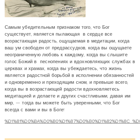
Самым
убедительным признаком того, что Бог
существует, является пылающая в сердце все
возрастающая радость, ощущаемая в медитации, когда
ваш ум свободен от предрассудков, когда вы ощущаете
неограниченную любовь к каждому, когда вы слышите
голос Божий в песнопениях и вдохновляющих службах в
церквах и храмах, когда вы убеждаетесь, что жизнь
является радостной борьбой в исполнении обязанностей
и одновременно и преходящим сном, и превыше всего,
когда вы в возрастающей радости вдохновляетесь
медитацией и делаете и других счастливыми, давая им
мир, — тогда вы можете быть уверенными, что Бог
всегда с вами и вы в Боге!
%D1%81%D0%BA%D0%B0%D1%87%D0%B0%D1%82%D1%8C_%