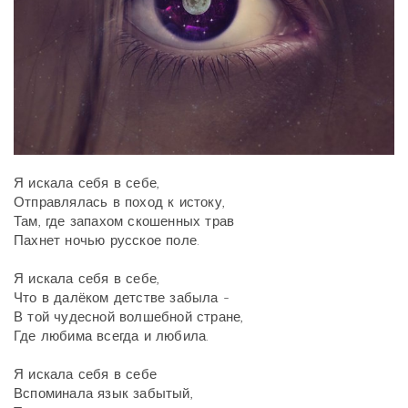
Я искала себя в себе,
Отправлялась в поход к истоку,
Там, где запахом скошенных трав
Пахнет ночью русское поле.
Я искала себя в себе,
Что в далёком детстве забыла -
В той чудесной волшебной стране,
Где любима всегда и любила.
Я искала себя в себе
Вспоминала язык забытый,