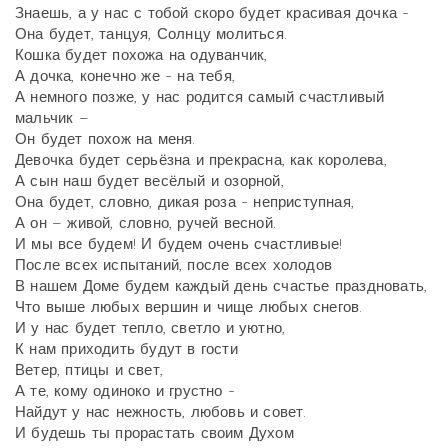
Знаешь, а у нас с тобой скоро будет красивая дочка -
Она будет, танцуя, Солнцу молиться.
Кошка будет похожа на одуванчик,
А дочка, конечно же - на тебя,
А немного позже, у нас родится самый счастливый
мальчик –
Он будет похож на меня.
Девочка будет серьёзна и прекрасна, как королева,
А сын наш будет весёлый и озорной,
Она будет, словно, дикая роза - неприступная,
А он – живой, словно, ручей весной.
И мы все будем! И будем очень счастливые!
После всех испытаний, после всех холодов
В нашем Доме будем каждый день счастье праздновать,
Что выше любых вершин и чище любых снегов.
И у нас будет тепло, светло и уютно,
К нам приходить будут в гости
Ветер, птицы и свет,
А те, кому одиноко и грустно -
Найдут у нас нежность, любовь и совет.
И будешь ты прорастать своим Духом