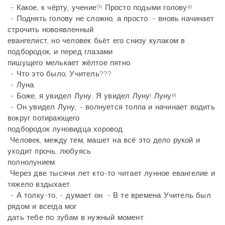
- Какое, к чёрту, учение?! Просто подыми голову!!!
- Поднять голову не сложно, а просто: - вновь начинает
строчить новоявленный
евангелист, но человек бьёт его снизу кулаком в
подбородок, и перед глазами
пишущего мелькает жёлтое пятно.
- Что это было, Учитель???
- Луна.
- Боже, я увидел Луну. Я увидел Луну! Луну!!!
- Он увидел Луну, - волнуется толпа и начинает водить
вокруг потирающего
подбородок луновидца хоровод.
Человек, между тем, машет на всё это дело рукой и
уходит прочь, любуясь
полнолунием:
Через две тысячи лет кто-то читает лунное евангелие и
тяжело вздыхает.
- А толку-то, - думает он. - В те времена Учитель был
рядом и всегда мог
дать тебе по зубам в нужный момент.