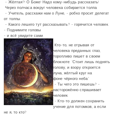
- Жёлтая?! О Боже! Надо кому-нибудь рассказать!
Через полчаса вокруг человека собирается толпа.
- Учитель, расскажи нам о Луне, - робко просит делегат
от толпы.
- Какого лешего тут рассказывать? - горячится человек.
- Поднимите головы
- и всё увидите сами.
Кто-то, не отрывая от
человека преданных глаз,
торопливо пишет в своем
блокноте: 'Стоит лишь поднять
голову, и взору откроется
луна, жёлтый круг на
фоне чёрного неба:'
- Ты чего это пишешь? -
насторожённо спрашивает
человек.
- Кто-то должен сохранить
учение для потомков, а если
не я, то кто?