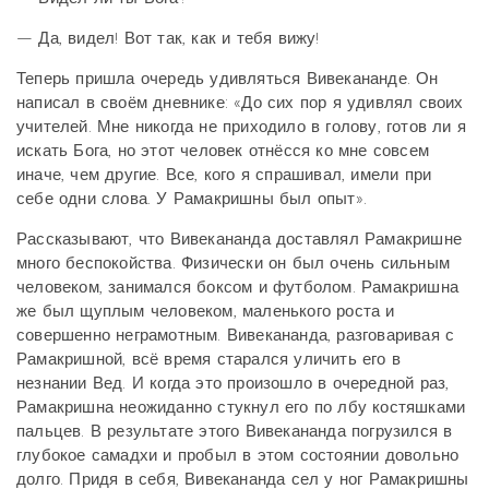
— Да, видел! Вот так, как и тебя вижу!
Теперь пришла очередь удивляться Вивекананде. Он
написал в своём дневнике: «До сих пор я удивлял своих
учителей. Мне никогда не приходило в голову, готов ли я
искать Бога, но этот человек отнёсся ко мне совсем
иначе, чем другие. Все, кого я спрашивал, имели при
себе одни слова. У Рамакришны был опыт».
Рассказывают, что Вивекананда доставлял Рамакришне
много беспокойства. Физически он был очень сильным
человеком, занимался боксом и футболом. Рамакришна
же был щуплым человеком, маленького роста и
совершенно неграмотным. Вивекананда, разговаривая с
Рамакришной, всё время старался уличить его в
незнании Вед. И когда это произошло в очередной раз,
Рамакришна неожиданно стукнул его по лбу костяшками
пальцев. В результате этого Вивекананда погрузился в
глубокое самадхи и пробыл в этом состоянии довольно
долго. Придя в себя, Вивекананда сел у ног Рамакришны