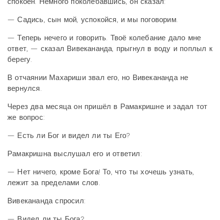
спокоен. Немного поколебавшись, он сказал:
— Садись, сын мой, успокойся, и мы поговорим.
— Теперь нечего и говорить. Твоё колебание дало мне
ответ, — сказал Вивекананда, прыгнул в воду и поплыл к
берегу.
В отчаянии Махариши звал его, но Вивекананда не
вернулся.
Через два месяца он пришёл в Рамакришне и задал тот
же вопрос:
— Есть ли Бог и видел ли ты Его?
Рамакришна выслушал его и ответил:
— Нет ничего, кроме Бога! То, что ты хочешь узнать,
лежит за пределами слов.
Вивекананда спросил:
— Видел ли ты Бога?