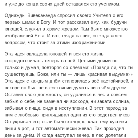
и уже до конца своих дней оставался его учеником.
Однажды Вивекананда спросил своего Учителя о его
первых шагах к Богу. И тот рассказал ему, как, будучи
юношей, служил в храме жрецом. Там было множество
изображений Бога. И вот, глядя на них, он задавался
вопросом, что стоит за этими изображениями.
Эта идея овладела юношей, и вся его жизнь
сосредоточилась теперь на ней. Целыми днями он
только и думал, повторяя со слезами: «Правда ли, что ты
существуешь, Боже, или ты — лишь красивая выдумка?»
Эта идея с каждым днём становилась всё настойчивей, и
вскоре он был не в состоянии думать ни о чём другом.
Оставив свою должность, он удалился в лес и совсем
забыл о себе, не замечая ни восхода, ни заката солнца,
забывая о пище, сидя в исступлении. В этот период за
ним с любовью приглядывал один из его родственников.
Он укрывал его, если было холодно, клал ему кусочки
пищи в рот, и тот автоматически жевал. Так проходил
день за днём. И когда наступал вечер, в лес долетали