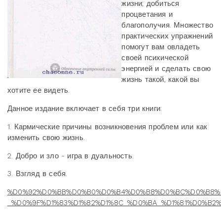
жизни; добиться
процветания и
благополучия. Множество
практических упражнений
помогут вам овладеть
своей психической
энергией и сделать свою
жизнь такой, какой вы
хотите ее видеть.
Данное издание включает в себя три книги:
1. Кармические причины возникновения проблем или как
изменить свою жизнь.
2. Добро и зло - игра в дуальность.
3. Взгляд в себя.
%D0%92%D0%BB%D0%B0%D0%B4%D0%B8%D0%BC%D0%B8%
_%D0%9F%D1%83%D1%82%D1%8C_%D0%BA_%D1%81%D0%B2