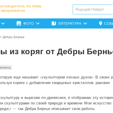
путеводитель по миру
саморазвития
ФОТО
ЛИТЕРАТУРА
СОБ
от Дебры Бернье
ы из коряг от Дебры Бернь
вопись
оторую еще называет «скульптором лесных духов». В своих 
ользуя коряги с добавление кварцевых кристаллов, раковин
скульптуру и вырезаю по древесине, я отображаю эту истори
и скульптурами по своей природе и времени. Мое искусство
роде,» — так Дебра Бернье описывает свои работы.