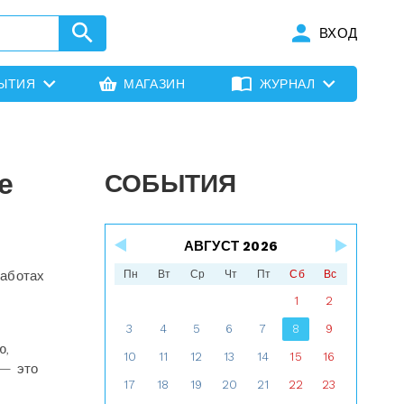
ВХОД
ЫТИЯ
МАГАЗИН
ЖУРНАЛ
е
СОБЫТИЯ
АВГУСТ 2026
работах
Пн
Вт
Ср
Чт
Пт
Сб
Вс
1
2
3
4
5
6
7
8
9
ю,
10
11
12
13
14
15
16
 — это
17
18
19
20
21
22
23