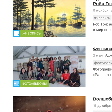
Роба Го
9 ноября
живопись
Роб Гонса
в мир снов
ЖИВОПИСЬ
Фестива
2 мая
Адм
фестивал
Фотографи
«Рассвет».
ФОТОАЛЬБОМЫ
Волшеб
15 декабря