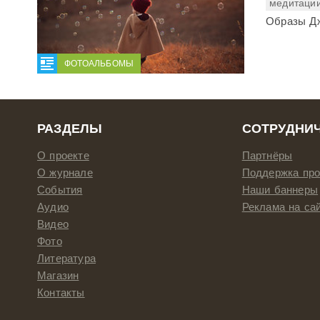
медитаци
Образы Дж
ФОТОАЛЬБОМЫ
РАЗДЕЛЫ
СОТРУДНИ
О проекте
Партнёры
О журнале
Поддержка про
События
Наши баннеры
Аудио
Реклама на са
Видео
Фото
Литература
Магазин
Контакты