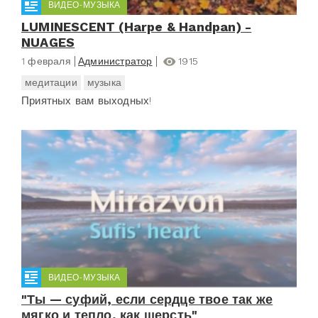
ВИДЕО-МУЗЫКА
LUMINESCENT (Harpe & Handpan) -
NUAGES
1 февраля
Администратор
1915
медитации
музыка
Приятных вам выходных!
ВИДЕО-МУЗЫКА
"Ты — суфий, если сердце твое так же
мягко и тепло, как шерсть"