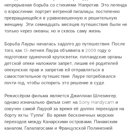
непрерывная борьба со стихиями. Напротив. Это легенда
о взрослении: портрет ветреной пигалицы, постепенно
превращающейся в уравновешенную и решительную
женщину. Эти семнадцать месяцев путешествия были не
только через океаны, но и сквозь саму жизнь.
Борьба Лауры началась задолго до путешествия. После
того, как 13-летняя Лаура объявила в 2009 году о
подготовке одиночной кругосветки, голландские органы
детской опеки наложили запрет, лишив её родителей
опекунских прав и запретив ей отправляться в
самостоятельное путешествие. Лауре потребовался
почти год, чтобы оспорить это решение в суде.
Режиссёром фильма является Джиллиан Шлезингер,
однако изначально фильм снят на Sony Handycam и
озвучен самой Лаурой за время её долгих переходов на
борту яхты "Гуппи". Во время бесконечных морских
переходов между Канарскими островами, Панамским
каналом, Галапагосами и Французской Полинезией.