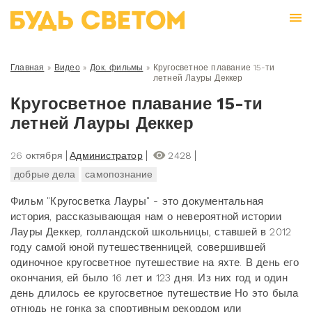
Главная
»
Видео
»
Док. фильмы
»
Кругосветное плавание 15-ти
летней Лауры Деккер
Кругосветное плавание 15-ти
летней Лауры Деккер
26 октября
Администратор
2428
добрые дела
самопознание
Фильм "Кругосветка Лауры" - это документальная
история, рассказывающая нам о невероятной истории
Лауры Деккер, голландской школьницы, ставшей в 2012
году самой юной путешественницей, совершившей
одиночное кругосветное путешествие на яхте. В день его
окончания, ей было 16 лет и 123 дня. Из них год и один
день длилось ее кругосветное путешествие Но это была
отнюдь не гонка за спортивным рекордом или