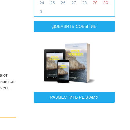
24
25
26
27
28
29
30
31
ДОБАВИТЬ СОБЫТИЕ
нают
няется.
очень
РАЗМЕСТИТЬ РЕКЛАМУ