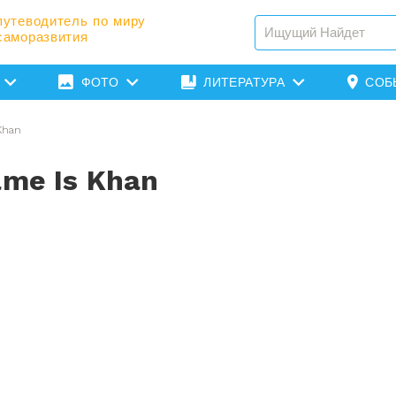
путеводитель по миру
саморазвития
ФОТО
ЛИТЕРАТУРА
СОБ
Khan
ame Is Khan