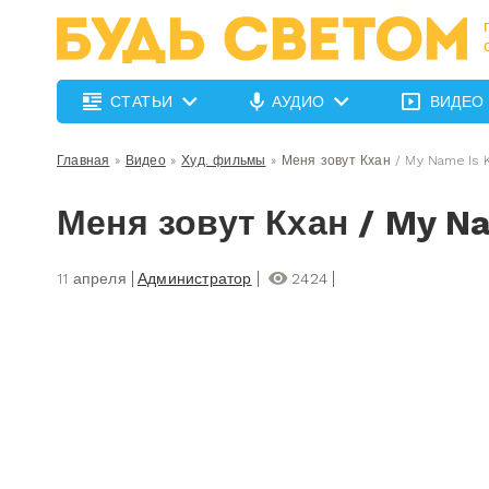
СТАТЬИ
АУДИО
ВИДЕО
Главная
»
Видео
»
Худ. фильмы
»
Меня зовут Кхан / My Name Is 
Меня зовут Кхан / My N
11 апреля
Администратор
2424