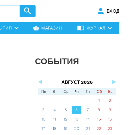
ВХОД
ЫТИЯ
МАГАЗИН
ЖУРНАЛ
СОБЫТИЯ
АВГУСТ 2026
Пн
Вт
Ср
Чт
Пт
Сб
Вс
1
2
3
4
5
6
7
8
9
10
11
12
13
14
15
16
17
18
19
20
21
22
23