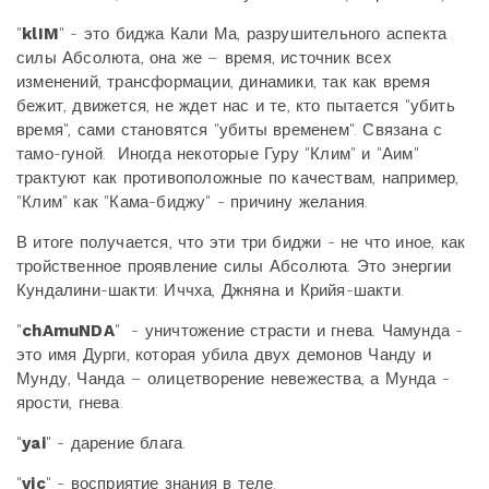
"
klIM
" - это биджа Кали Ма, разрушительного аспекта
силы Абсолюта, она же – время, источник всех
изменений, трансформации, динамики, так как время
бежит, движется, не ждет нас и те, кто пытается "убить
время", сами становятся "убиты временем". Связана с
тамо-гуной. Иногда некоторые Гуру "Клим" и "Аим"
трактуют как противоположные по качествам, например,
"Клим" как "Кама-биджу" - причину желания.
В итоге получается, что эти три биджи - не что иное, как
тройственное проявление силы Абсолюта. Это энергии
Кундалини-шакти: Иччха, Джняна и Крийя-шакти.
"
chAmuNDA
" - уничтожение страсти и гнева. Чамунда -
это имя Дурги, которая убила двух демонов Чанду и
Мунду, Чанда – олицетворение невежества, а Мунда -
ярости, гнева.
"
yai
" - дарение блага.
"
vic
" - восприятие знания в теле.