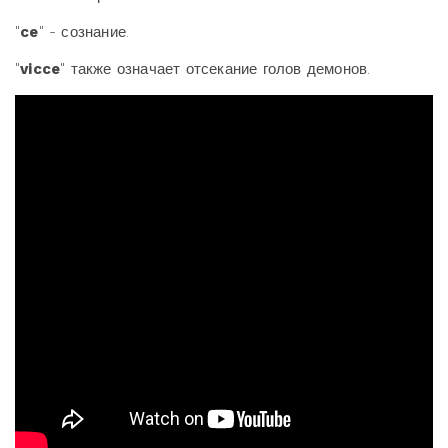
"
ce
" - сознание.
"
vicce
" также означает отсекание голов демонов.