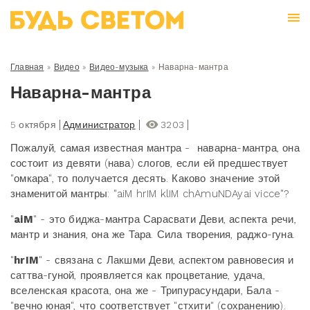
Главная
»
Видео
»
Видео-музыка
»
Наварна-мантра
Наварна-мантра
5 октября
Администратор
3203
Пожалуй, самая известная мантра - наварна-мантра, она
состоит из девяти (нава) слогов, если ей предшествует
"омкара", то получается десять. Каково значение этой
знаменитой мантры: "aiM hrIM klIM chAmuNDAyai vicce"?
"
aiM
" - это биджа-мантра Сарасвати Деви, аспекта речи,
мантр и знания, она же Тара. Сила творения, раджо-гуна.
"
hrIM
" - связана с Лакшми Деви, аспектом равновесия и
саттва-гуной, проявляется как процветание, удача,
вселенская красота, она же - Трипурасундари, Бала -
"вечно юная", что соответствует "стхити" (сохранению).